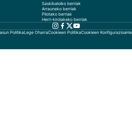
Saskibaloiko berriak
Arrauneko berriak
Pilotako berriak
Herri-kirolakeko berriak
asun Politika
Lege Oharra
Cookieen Politika
Cookieen Konfigurazioa
Ha