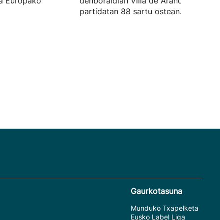
ita Europako
denboraldian Villa de Arandan 27
partidatan 88 sartu ostean.
Gaurkotasuna
Munduko Txapelketa
Eusko Label Liga