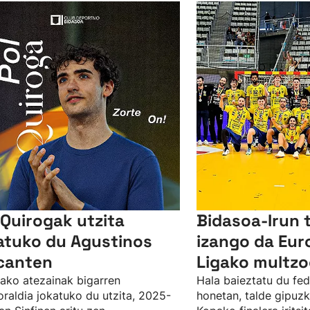
 Quirogak utzita
Bidasoa-Irun 
atuko du Agustinos
izango da Eu
canten
Ligako multzo
ako atezainak bigarren
Hala baieztatu du fe
raldia jokatuko du utzita, 2025-
honetan, talde gipuz