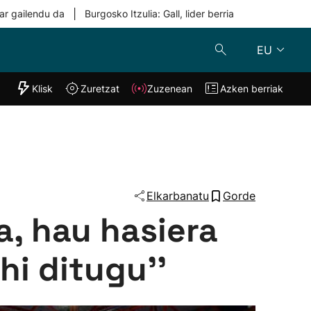
|
ar gailendu da
Burgosko Itzulia: Gall, lider berria
EU
"Helmuga"
Klisk
Zuretzat
Zuzenean
Azken berriak
Klisk
Zuzenean
o
Zuretzat
Azken berria
Elkarbanatu
Gorde
a, hau hasiera
hi ditugu''