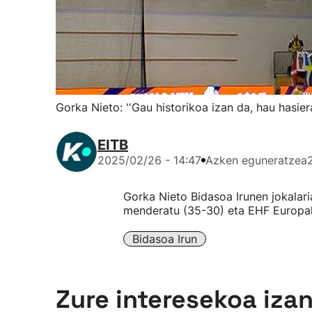
Gorka Nieto: ''Gau historikoa izan da, hau hasie
EITB
2025/02/26 - 14:47
Azken eguneratzea
Gorka Nieto Bidasoa Irunen jokalar
menderatu (35-30) eta EHF Europako
Bidasoa Irun
Zure interesekoa iza