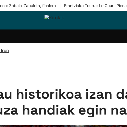
|
eoa: Zabala-Zabaleta, finalera
Frantziako Tourra: Le Court-Piena
i-
Eskubaloia
Kirolak
Atletismoa
Mendi-
Kirol
lak
360
lasterketak
gehiag
Taldeak
olaritza
Lehiaketak
Zuzenean
Irun
i-
Kirol-
tzea
bideoak
l Herri
tira
au historikoa izan d
uza handiak egin na