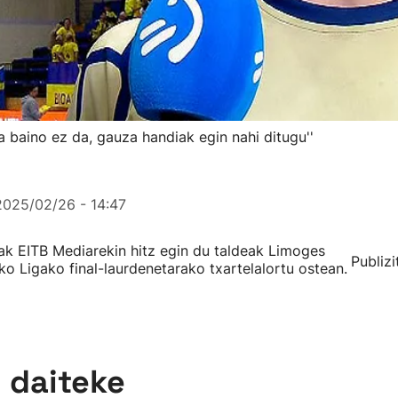
ra baino ez da, gauza handiak egin nahi ditugu''
2025/02/26 - 14:47
iak EITB Mediarekin hitz egin du taldeak Limoges
Publizi
 Ligako final-laurdenetarako txartelalortu ostean.
n daiteke