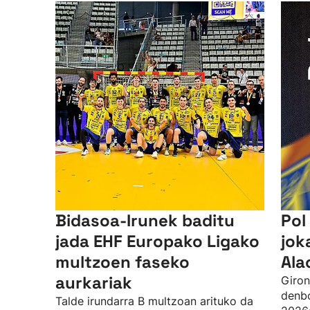
Bidasoa-Irunek baditu
Pol
jada EHF Europako Ligako
jok
multzoen faseko
Ala
aurkariak
Giron
denbo
Talde irundarra B multzoan arituko da