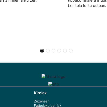
n Sinfinen aritu zen.
Kopako finalera irits
txartela lortu ostean.
Kirolak
Zuzenean
Futboleko berriak