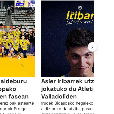
taldeburu
Asier Iribarrek utzita
ropako
jokatuko du Atletico
en fasean
Valladoliden
derazioak astearte
Irudek Bidasoako hegalekoa hirugarr
koarrak Errege
aldiz ariko da utzita, pasa den