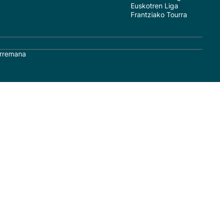
Euskotren Liga
Frantziako Tourra
rremana