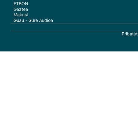
ETBON
Gaztea
Makusi
Guau - Gure Audioa
Pribatut