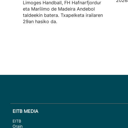
2026a
Limoges Handball, FH Hafnarfjordur
eta Maríiimo de Madeira Andebol
taldeekin batera. Txapelketa irailaren
29an hasiko da.
EITB MEDIA
EITB
Orain