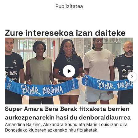
Publizitatea
Zure interesekoa izan daiteke
Super Amara Bera Berak fitxaketa berrien
aurkezpenarekin hasi du denboraldiaurrea
Amandine Balzinc, Alexandra Shunu eta Marie Louis izan dira
Donostiako klubaren azkeneko hiru fitxaketak.