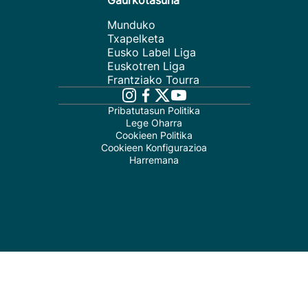
Gaurkotasuna
Munduko
Txapelketa
Eusko Label Liga
Euskotren Liga
Frantziako Tourra
Pribatutasun Politika
Lege Oharra
Cookieen Politika
Cookieen Konfigurazioa
Harremana