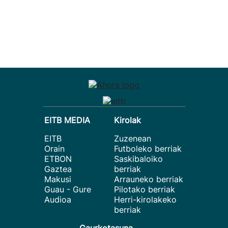
EITB MEDIA
Kirolak
EITB
Zuzenean
Orain
Futboleko berriak
ETBON
Saskibaloiko
Gaztea
berriak
Makusi
Arrauneko berriak
Guau - Gure
Pilotako berriak
Audioa
Herri-kirolakeko
berriak