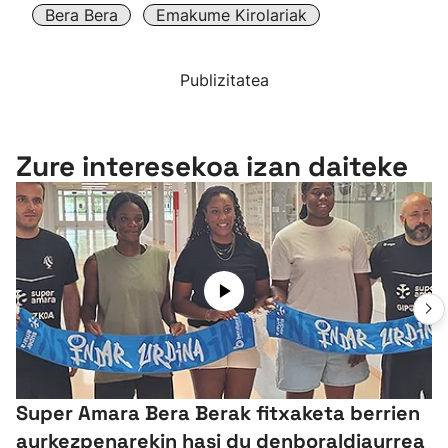
Bera Bera
Emakume Kirolariak
Publizitatea
Zure interesekoa izan daiteke
Super Amara Bera Berak fitxaketa berrien
aurkezpenarekin hasi du denboraldiaurrea