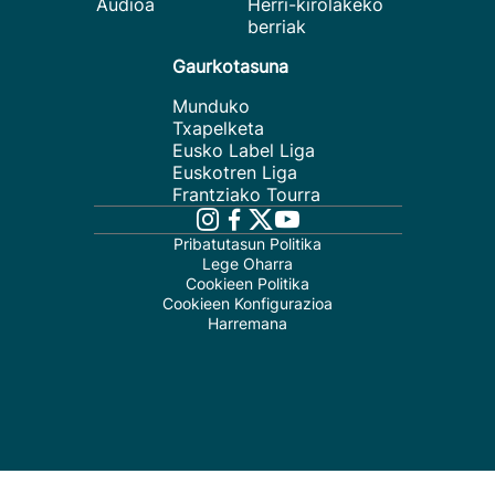
Audioa
Herri-kirolakeko
berriak
Gaurkotasuna
Munduko
Txapelketa
Eusko Label Liga
Euskotren Liga
Frantziako Tourra
Pribatutasun Politika
Lege Oharra
Cookieen Politika
Cookieen Konfigurazioa
Harremana