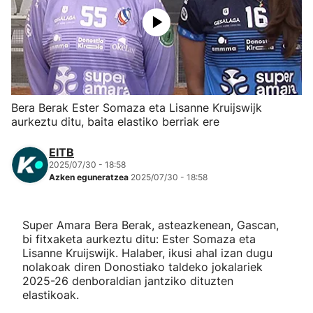
Herri-kirolak
Eskubaloia
Kirolak 360
Bera Berak Ester Somaza eta Lisanne Kruijswijk
aurkeztu ditu, baita elastiko berriak ere
Atletismoa
EITB
2025/07/30 - 18:58
Mendi-lasterketak
Azken eguneratzea
2025/07/30 - 18:58
Kirol gehiago
Super Amara Bera Berak, asteazkenean, Gascan,
bi fitxaketa aurkeztu ditu: Ester Somaza eta
"Helmuga"
Lisanne Kruijswijk. Halaber, ikusi ahal izan dugu
nolakoak diren Donostiako taldeko jokalariek
2025-26 denboraldian jantziko dituzten
elastikoak.