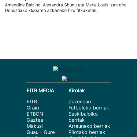
Amandine Balzinc, Alexandra Shunu eta Marie Louis izan dira
Donostiako klubaren azkeneko hiru fitxaketak.
EITB MEDIA
Kirolak
EITB
Zuzenean
Orain
Futboleko berriak
ETBON
Saskibaloiko
Gaztea
berriak
Makusi
Arrauneko berriak
Guau - Gure
Pilotako berriak