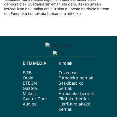
denboraldiak Guadalajaran eman eta gero. Azken urtean
lesioak izan ditu, baina orain ilusioa du beste herrialde batean
eta Europako txapelketa batean ere aritzeko.
EITB MEDIA
Kirolak
EITB
Zuzenean
Orain
Futboleko berriak
ETBON
Saskibaloiko
Gaztea
berriak
Makusi
Arrauneko berriak
Guau - Gure
Pilotako berriak
Audioa
Herri-kirolakeko
berriak