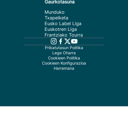
Gaurkotasuna
Munduko
Txapelketa
Eusko Label Liga
Euskotren Liga
Frantziako Tourra
Pribatutasun Politika
Lege Oharra
Cookieen Politika
Cookieen Konfigurazioa
Harremana