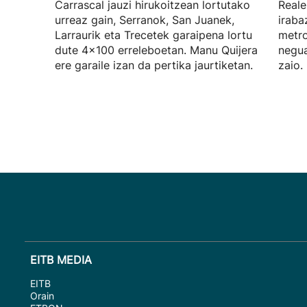
Carrascal jauzi hirukoitzean lortutako
Reale
urreaz gain, Serranok, San Juanek,
iraba
Larraurik eta Trecetek garaipena lortu
metro
dute 4x100 erreleboetan. Manu Quijera
negua
ere garaile izan da pertika jaurtiketan.
zaio.
EITB MEDIA
EITB
Orain