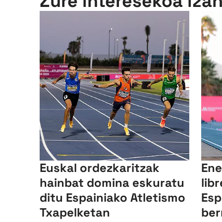
Zure interesekoa iza
Euskal ordezkaritzak
Ene
hainbat domina eskuratu
lib
ditu Espainiako Atletismo
Esp
Txapelketan
ber