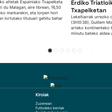
Erdiko Triatlo
ko atletak Espainiako Txapelketa
zi du Malagan, aire librean, 16,50
Txapelketan
ko markarekin, eta lorpen hori
Lekeitiarrak urrezko 
n lortutako tituluari gehitu behar
(3h10:38), Guillem Mo
arteko kontinenteko 
minutu bateko aldea a
Kirolak
Zuzenean
Futboleko berriak