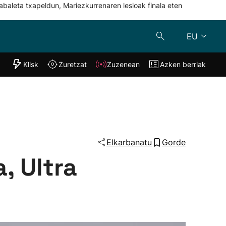
abaleta txapeldun, Mariezkurrenaren lesioak finala eten
EU
"Helmuga"
Klisk
Zuretzat
Zuzenean
Azken berriak
Klisk
Zuzenean
o
Zuretzat
Azken berria
Elkarbanatu
Gorde
, Ultra