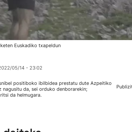
erketen Euskadiko txapeldun
2022/05/14 - 23:02
ibel positiboko ibilbidea prestatu dute Azpeitiko
Publizi
 nagusitu da, sei orduko denborarekin;
ritsi da helmugara.