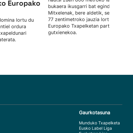
iko Europako
bukaera ikusgarri bat eginda. Irati
Mitxelenak, bere aldetik, sei metro et
77 zentimetroko jauzia lortu zuen,
domina lortu du
Europako Txapelketan parte hartzek
ntiel ordura
gutxienekoa.
txapeldunari
terata.
Gaurkotasuna
Munduko Txapelketa
Eusko Label Liga