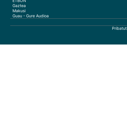
ETBON
Gaztea
Makusi
Guau - Gure Audioa
Pribatut