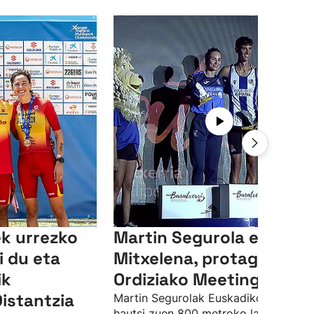
ek urrezko
Martin Segurola eta Irati
i du eta
Mitxelena, protagonista
ik
Ordiziako Meetingean
istantzia
Martin Segurolak Euskadiko errekorr
hautsi zuen 800 metroko lasterketan