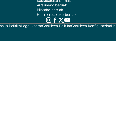
Saskibaloiko berriak
Arrauneko berriak
Pilotako berriak
Herri-kirolakeko berriak
asun Politika
Lege Oharra
Cookieen Politika
Cookieen Konfigurazioa
Ha