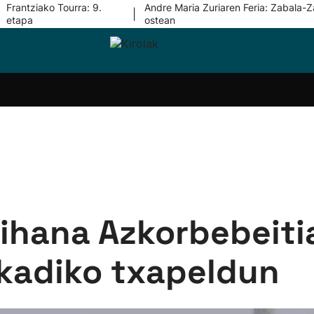
Frantziako Tourra: 9.
Andre Maria Zuriaren Feria: Zabala-Z
|
etapa
ostean
i-
Eskubaloia
Kirolak
Atletismoa
Mendi-
Kirol
lak
360
lasterketak
gehiag
Taldeak
olaritza
Lehiaketak
Zuzenean
i-
Kirol-
tzea
bideoak
l Herri
tira
Oihana Azkorbebeitia
skadiko txapeldun