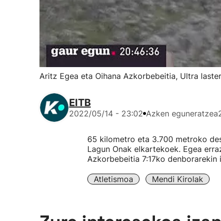
Aritz Egea eta Oihana Azkorbebeitia, Ultra last
EITB
2022/05/14 - 23:02
Azken eguneratzea
65 kilometro eta 3.700 metroko desn
Lagun Onak elkartekoek. Egea erraz
Azkorbebeitia 7:17ko denborarekin i
Atletismoa
Mendi Kirolak