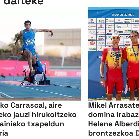
n daiteke
ko Carrascal, aire
Mikel Arrasat
reko jauzi hirukoitzeko
domina irabaz
ainiako txapeldun
Helene Alberd
ria
brontzezkoa D