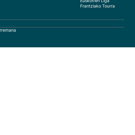
Euskotren Liga
Frantziako Tourra
rremana