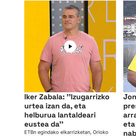
Iker Zabala: ''Izugarrizko
Jon
urtea izan da, eta
pre
helburua lantaldeari
arr
eustea da''
eta
nab
ETBn egindako elkarrizketan, Orioko