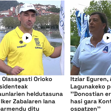
 Olasagasti Orioko
Itziar Eguren,
sidenteak
Lagunakeko p
aunlarien heldutasuna
''Donostian e
 Iker Zabalaren lana
hasi gara Kon
armendu ditu
ospatzen''