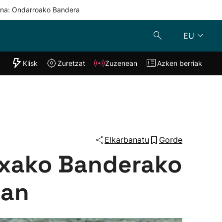
una: Ondarroako Bandera
EU
"Helmuga"
Klisk
Zuretzat
Zuzenean
Azken berriak
Klisk
Zuzenean
o
Zuretzat
Azken berria
Elkarbanatu
Gorde
txako Banderako
ean