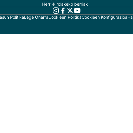
Herri-kirolakeko berriak
asun Politika
Lege Oharra
Cookieen Politika
Cookieen Konfigurazioa
Ha