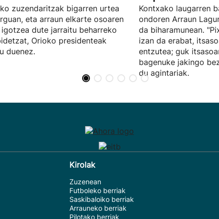
ko zuzendaritzak bigarren urtea
Kontxako laugarren b
rguan, eta arraun elkarte osoaren
ondoren Arraun Lagu
 igotzea dute jarraitu beharreko
da biharamunean. "Pi
idetzat, Orioko presidenteak
izan da erabat, itsaso
u duenez.
entzutea; guk itsaso
bagenuke jakingo bez
du agintariak.
Kirolak
Zuzenean
Futboleko berriak
Saskibaloiko berriak
Arrauneko berriak
Pilotako berriak