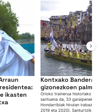
 Arraun
Kontxako Banderaren
residentea:
gizonezkoen palmaresa
re ikasten
Orioko trainerua historiako talderik
sarituena da, 33 garaipenekin. Bestal
txa
Hondarribiak hirutan irabazi du (2018
2019 eta 2020), Santurtzik (2021) et