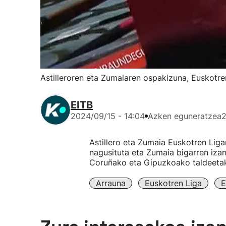
Astilleroren eta Zumaiaren ospakizuna, Euskotre
EITB
2024/09/15 - 14:04
Azken eguneratzea
2
Astillero eta Zumaia Euskotren Ligar
nagusituta eta Zumaia bigarren iza
Coruñako eta Gipuzkoako taldeeta
Arrauna
Euskotren Liga
E