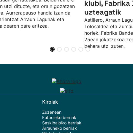
klubi, Fabrik
n utzi dituzte, eta orain gozatzen
uzteagatik
ira. Aurrerapauso handia izan da
arientzat Arraun Lagunak eta
Astillero, Arraun Lagu
aldearen pare aritzea.
Tolosaldea eta Zumaia
horiek. Fabrika Bande
25ean jokatzekoa zen
behera utzi zuten.
Kirolak
Zuzenean
Futboleko berriak
Saskibaloiko berriak
Arrauneko berriak