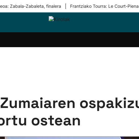
|
eoa: Zabala-Zabaleta, finalera
Frantziako Tourra: Le Court-Piena
i-
Eskubaloia
Kirolak
Atletismoa
Mendi-
Kirol
lak
360
lasterketak
gehiag
Taldeak
olaritza
Lehiaketak
Zuzenean
i-
Kirol-
tzea
bideoak
l Herri
tira
a Zumaiaren ospakiz
lortu ostean