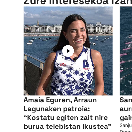
Zure interesekoa iza
Amaia Eguren, Arraun
San
Lagunaken patroia:
aur
“Kostatu egiten zait nire
gai
burua telebistan ikustea"
Sanju
Donos