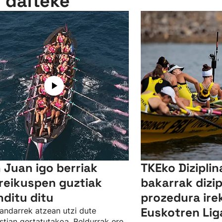
n daiteke
 Juan igo berriak
TKEko Diziplin
reikuspen guztiak
bakarrak dizip
nditu ditu
prozedura irek
Euskotren Lig
andarrek atzean utzi dute
tian gertatutakoa. Beldurrak ere