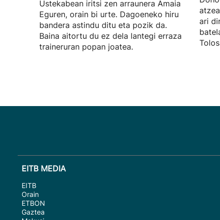
Ustekabean iritsi zen arraunera Amaia
atzea
Eguren, orain bi urte. Dagoeneko hiru
ari d
bandera astindu ditu eta pozik da.
batel
Baina aitortu du ez dela lantegi erraza
Tolos
traineruran popan joatea.
EITB MEDIA
EITB
Orain
ETBON
Gaztea