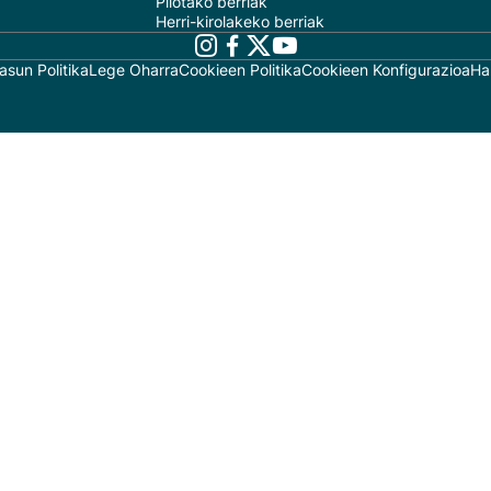
Pilotako berriak
Herri-kirolakeko berriak
asun Politika
Lege Oharra
Cookieen Politika
Cookieen Konfigurazioa
Ha