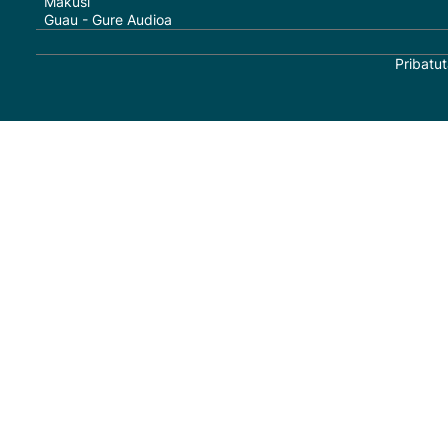
Makusi
Guau - Gure Audioa
Pribatut