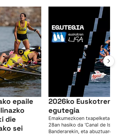
ako epaile
2026ko Euskotren Ligak
linazko
egutegia
i die
Emakumezkoen txapelketa ekainaren
28an hasiko da ‘Canal de Isabel II’
ako sei
Banderarekin, eta abuztuaren 23an