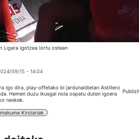
n Ligara igotzea lortu ostean
024/09/15 - 14:04
a igo dira, play-offetako bi jardunaldietan Astillero
Publizi
nda. Hemen duzu ikusgai nola ospatu duten igoera
ko neskek.
makume Kirolariak