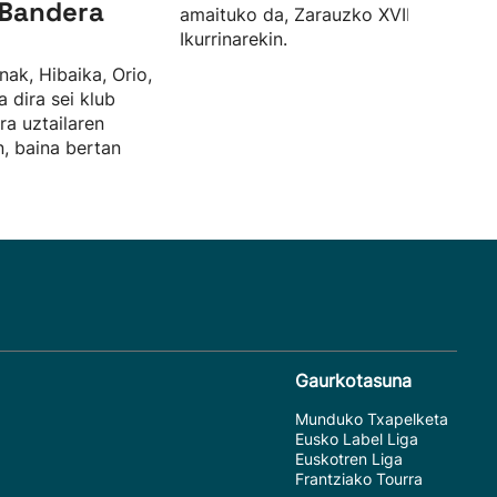
a Bandera
amaituko da, Zarauzko XVIII.
Ikurrinarekin.
nak, Hibaika, Orio,
 dira sei klub
ra uztailaren
, baina bertan
Gaurkotasuna
Munduko Txapelketa
Eusko Label Liga
Euskotren Liga
Frantziako Tourra