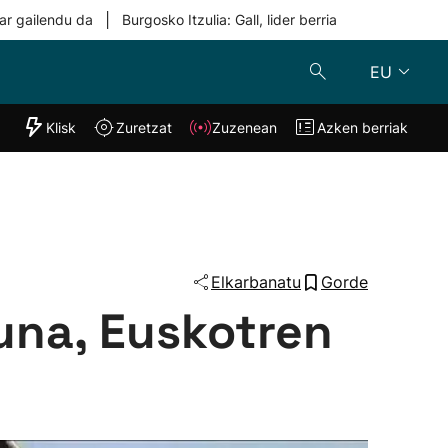
|
ar gailendu da
Burgosko Itzulia: Gall, lider berria
EU
"Helmuga"
Klisk
Zuretzat
Zuzenean
Azken berriak
Klisk
Zuzenean
o
Zuretzat
Azken berria
Elkarbanatu
Gorde
una, Euskotren