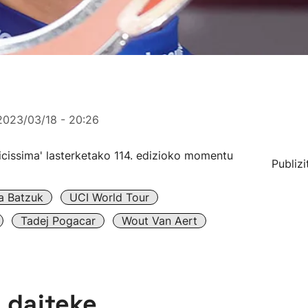
2023/03/18 - 20:26
icissima' lasterketako 114. edizioko momentu
Publizi
ta Batzuk
UCI World Tour
Tadej Pogacar
Wout Van Aert
n daiteke