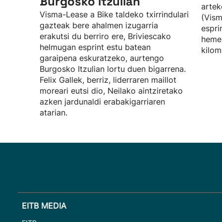
Burgosko Itzulian
artek
Visma-Lease a Bike taldeko txirrindulari
(Vism
gazteak bere ahalmen izugarria
espri
erakutsi du berriro ere, Briviescako
hemen
helmugan esprint estu batean
kilom
garaipena eskuratzeko, aurtengo
Burgosko Itzulian lortu duen bigarrena.
Felix Gallek, berriz, liderraren maillot
moreari eutsi dio, Neilako aintziretako
azken jardunaldi erabakigarriaren
atarian.
EITB MEDIA