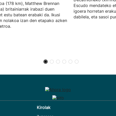
oa (178 km), Matthew Brennan
Escudo mendateko et
a) britainiarrak irabazi duen
igoera horretan eraku
nt estu batean erabaki da. Ikusi
dabilela, eta sasoi pu
 nolakoa izan den etapako azken
etroa.
Kirolak