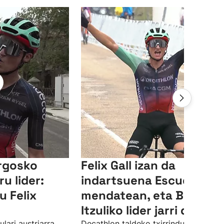
rgosko
Felix Gall izan da
ru lider:
indartsuena Escudo
u Felix
mendatean, eta Burgos
Itzuliko lider jarri da
lari austriarra
Decathlon taldeko txirrindulari