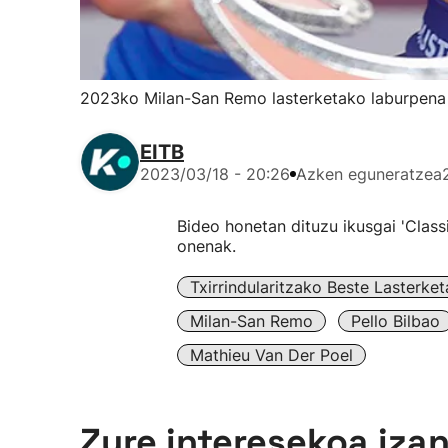
2023ko Milan-San Remo lasterketako laburpena
EITB
2023/03/18 - 20:26
Azken eguneratzea
Bideo honetan dituzu ikusgai 'Class
onenak.
Txirrindularitzako Beste Lasterke
Milan-San Remo
Pello Bilbao
Mathieu Van Der Poel
Zure interesekoa iza