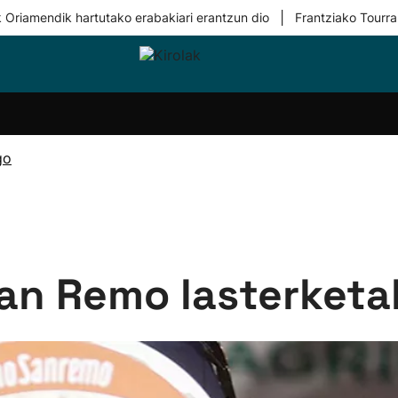
|
 Oriamendik hartutako erabakiari erantzun dio
Frantziako Tourra
i-
Eskubaloia
Kirolak
Atletismoa
Mendi-
Kirol
lak
360
lasterketak
gehiag
Taldeak
olaritza
Lehiaketak
Zuzenean
go
i-
Kirol-
tzea
bideoak
l Herri
tira
an Remo lasterketa