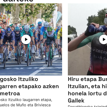
gosko Itzuliko
Hiru etapa Bu
garren etapako azken
Itzulian, eta hi
ometroa
honela lortu d
Gallek
sko Itzuliko laugarren etapa,
uelos de Muño eta Briviesca
Decathloneko txirrindu