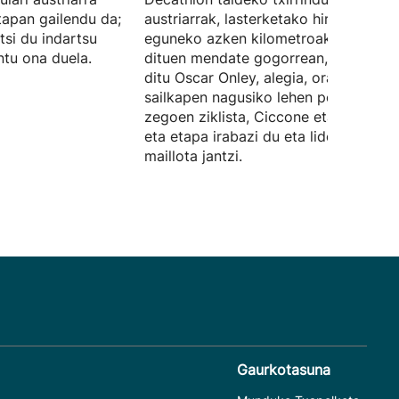
apan gailendu da;
austriarrak, lasterketako hirugarren
tsi du indartsu
eguneko azken kilometroak markatu
ntu ona duela.
dituen mendate gogorrean, atzean ut
ditu Oscar Onley, alegia, orain arte
sailkapen nagusiko lehen postuan
zegoen ziklista, Ciccone eta Pellizzari
eta etapa irabazi du eta liderraren
maillota jantzi.
Gaurkotasuna