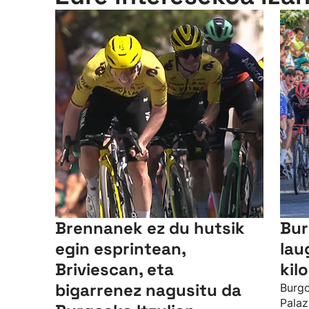
Brennanek ez du hutsik
Bur
egin esprintean,
lau
Briviescan, eta
kil
bigarrenez nagusitu da
Burgo
Palaz