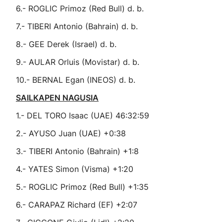
6.- ROGLIC Primoz (Red Bull) d. b.
7.- TIBERI Antonio (Bahrain) d. b.
8.- GEE Derek (Israel) d. b.
9.- AULAR Orluis (Movistar) d. b.
10.- BERNAL Egan (INEOS) d. b.
SAILKAPEN NAGUSIA
1.- DEL TORO Isaac (UAE) 46:32:59
2.- AYUSO Juan (UAE) +0:38
3.- TIBERI Antonio (Bahrain) +1:8
4.- YATES Simon (Visma) +1:20
5.- ROGLIC Primoz (Red Bull) +1:35
6.- CARAPAZ Richard (EF) +2:07