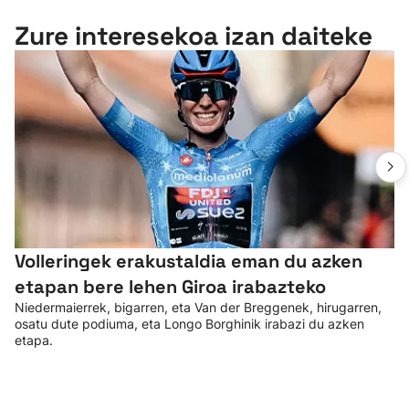
Zure interesekoa izan daiteke
Volleringek erakustaldia eman du azken
etapan bere lehen Giroa irabazteko
Niedermaierrek, bigarren, eta Van der Breggenek, hirugarren,
osatu dute podiuma, eta Longo Borghinik irabazi du azken
etapa.