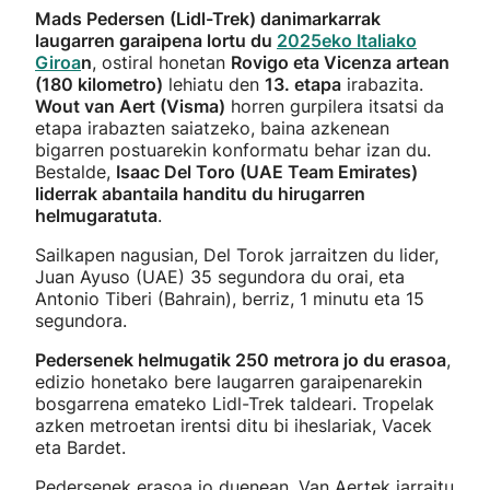
Mads Pedersen (Lidl-Trek) danimarkarrak
laugarren garaipena lortu du
2025eko Italiako
Giroa
n
, ostiral honetan
Rovigo eta Vicenza artean
(180 kilometro)
lehiatu den
13. etapa
irabazita.
Wout van Aert (Visma)
horren gurpilera itsatsi da
etapa irabazten saiatzeko, baina azkenean
bigarren postuarekin konformatu behar izan du.
Bestalde,
Isaac Del Toro (UAE Team Emirates)
liderrak abantaila handitu du hirugarren
helmugaratuta
.
Sailkapen nagusian, Del Torok jarraitzen du lider,
Juan Ayuso (UAE) 35 segundora du orai, eta
Antonio Tiberi (Bahrain), berriz, 1 minutu eta 15
segundora.
Pedersenek helmugatik 250 metrora jo du erasoa
,
edizio honetako bere laugarren garaipenarekin
bosgarrena emateko Lidl-Trek taldeari. Tropelak
azken metroetan irentsi ditu bi iheslariak, Vacek
eta Bardet.
Pedersenek erasoa jo duenean, Van Aertek jarraitu