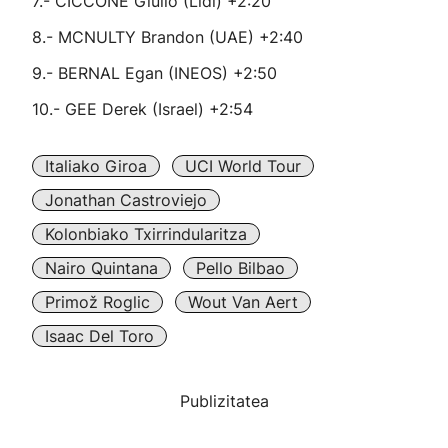
7.- CICCONE Giulio (Lidl) +2:20
8.- MCNULTY Brandon (UAE) +2:40
9.- BERNAL Egan (INEOS) +2:50
10.- GEE Derek (Israel) +2:54
Italiako Giroa
UCI World Tour
Jonathan Castroviejo
Kolonbiako Txirrindularitza
Nairo Quintana
Pello Bilbao
Primož Roglic
Wout Van Aert
Isaac Del Toro
Publizitatea