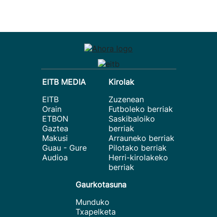
EITB MEDIA
Kirolak
EITB
Zuzenean
Orain
Futboleko berriak
ETBON
Saskibaloiko
Gaztea
berriak
Makusi
Arrauneko berriak
Guau - Gure
Pilotako berriak
Audioa
Herri-kirolakeko
berriak
Gaurkotasuna
Munduko
Txapelketa