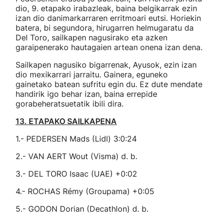
dio, 9. etapako irabazleak, baina belgikarrak ezin
izan dio danimarkarraren erritmoari eutsi. Horiekin
batera, bi segundora, hirugarren helmugaratu da
Del Toro, sailkapen nagusirako eta azken
garaipenerako hautagaien artean onena izan dena.
Sailkapen nagusiko bigarrenak, Ayusok, ezin izan
dio mexikarrari jarraitu. Gainera, eguneko
gainetako batean sufritu egin du. Ez dute mendate
handirik igo behar izan, baina errepide
gorabeheratsuetatik ibili dira.
13. ETAPAKO SAILKAPENA
1.- PEDERSEN Mads (Lidl) 3:0:24
2.- VAN AERT Wout (Visma) d. b.
3.- DEL TORO Isaac (UAE) +0:02
4.- ROCHAS Rémy (Groupama) +0:05
5.- GODON Dorian (Decathlon) d. b.