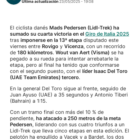
Última actualización
23/05/2025 - 19:08
El ciclista danés
Mads Pedersen (Lidl-Trek) ha
sumado su cuarta victoria en el
Giro de Italia 2025
tras
imponerse en la 13ª etapa
disputado este
viernes entre
Rovigo
y
Vicenza
, con un recorrido
de
180 kilómetros
.
Wout van Aert (Visma)
se ha
pegado a su rueda para intentar arrebatarle la
etapa, pero al final ha tenido que conformarse
con el segundo puesto, con el
líder Isaac Del Toro
(UAE Team Emirates) tercero
.
En la general Del Toro sigue al frente, seguido de
Juan Ayuso (UAE) a 35 segundos y Antonio Tiberi
(Bahrain) a 1:15.
Con un tramo final con más del 10 % de
pendiente,
ha atacado a 250 metros de la meta
Pedersen
, liderando con sus cuatro triunfos a un
Lidl-Trek que lleva cinco etapas en esta edición. El
pelotón ha engullido a Vacek y a Bardet, los dos