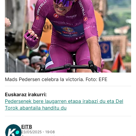
Herri-kirolak
Balonmano
Kirolak 360
Atletismo
Carreras de montaña
Mads Pedersen celebra la victoria. Foto: EFE
Más deportes
Euskaraz irakurri:
Pedersenek bere laugarren etapa irabazi du eta Del
Torok abantaila handitu du
"Helmuga"
EITB
23/05/2025 - 19:08