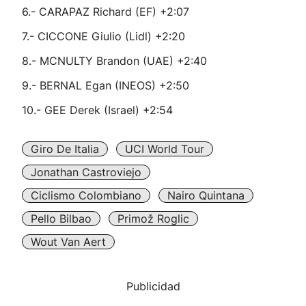
6.- CARAPAZ Richard (EF) +2:07
7.- CICCONE Giulio (Lidl) +2:20
8.- MCNULTY Brandon (UAE) +2:40
9.- BERNAL Egan (INEOS) +2:50
10.- GEE Derek (Israel) +2:54
Giro De Italia
UCI World Tour
Jonathan Castroviejo
Ciclismo Colombiano
Nairo Quintana
Pello Bilbao
Primož Roglic
Wout Van Aert
Publicidad