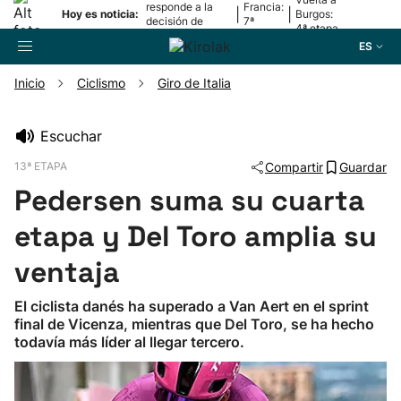
responde a la
Francia:
|
|
Hoy es noticia:
Burgos:
decisión de
7ª
4ª etapa
Oriamendi
etapa
ES
Inicio
Ciclismo
Giro de Italia
Buscador
Escuchar
13ª ETAPA
Compartir
Guardar
Fútbol
Pedersen suma su cuarta
Pelota
etapa y Del Toro amplia su
ventaja
Remo
El ciclista danés ha superado a Van Aert en el sprint
final de Vicenza, mientras que Del Toro, se ha hecho
Baloncesto
todavía más líder al llegar tercero.
Ciclismo