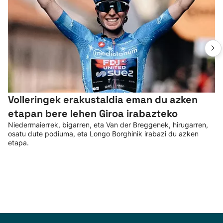
Volleringek erakustaldia eman du azken
etapan bere lehen Giroa irabazteko
Niedermaierrek, bigarren, eta Van der Breggenek, hirugarren,
osatu dute podiuma, eta Longo Borghinik irabazi du azken
etapa.