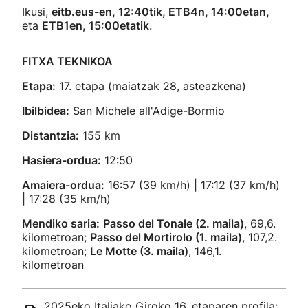
Ikusi,
eitb.eus-en, 12:40tik, ETB4n, 14:00etan,
eta
ETB1en, 15:00etatik
.
FITXA TEKNIKOA
Etapa:
17. etapa (maiatzak 28, asteazkena)
Ibilbidea:
San Michele all'Adige-Bormio
Distantzia:
155 km
Hasiera-ordua:
12:50
Amaiera-ordua:
16:57 (39 km/h) | 17:12 (37 km/h)
| 17:28 (35 km/h)
Mendiko saria:
Passo del Tonale (2. maila)
, 69,6.
kilometroan;
Passo del Mortirolo (1. maila)
, 107,2.
kilometroan;
Le Motte (3. maila)
, 146,1.
kilometroan
2025eko Italiako Giroko 16. etaparen profila: