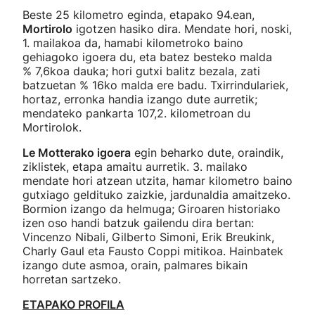
Beste 25 kilometro eginda, etapako 94.ean,
Mortirolo
igotzen hasiko dira. Mendate hori, noski,
1. mailakoa da, hamabi kilometroko baino
gehiagoko igoera du, eta batez besteko malda
% 7,6koa dauka; hori gutxi balitz bezala, zati
batzuetan % 16ko malda ere badu. Txirrindulariek,
hortaz, erronka handia izango dute aurretik;
mendateko pankarta 107,2. kilometroan du
Mortirolok.
Le Motterako igoera
egin beharko dute, oraindik,
ziklistek, etapa amaitu aurretik. 3. mailako
mendate hori atzean utzita, hamar kilometro baino
gutxiago geldituko zaizkie, jardunaldia amaitzeko.
Bormion izango da helmuga; Giroaren historiako
izen oso handi batzuk gailendu dira bertan:
Vincenzo Nibali, Gilberto Simoni, Erik Breukink,
Charly Gaul eta Fausto Coppi mitikoa. Hainbatek
izango dute asmoa, orain, palmares bikain
horretan sartzeko.
ETAPAKO PROFILA