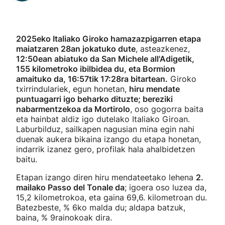
2025eko Italiako Giroko hamazazpigarren etapa
maiatzaren 28an jokatuko dute
, asteazkenez,
12:50ean abiatuko da San Michele all'Adigetik,
155 kilometroko ibilbidea du, eta Bormion
amaituko da, 16:57tik 17:28ra bitartean.
Giroko
txirrindulariek, egun honetan,
hiru mendate
puntuagarri igo beharko dituzte; bereziki
nabarmentzekoa da Mortirolo
, oso gogorra baita
eta hainbat aldiz igo dutelako Italiako Giroan.
Laburbilduz, sailkapen nagusian mina egin nahi
duenak aukera bikaina izango du etapa honetan,
indarrik izanez gero, profilak hala ahalbidetzen
baitu.
Etapan izango diren hiru mendateetako lehena
2.
mailako Passo del Tonale da
; igoera oso luzea da,
15,2 kilometrokoa, eta gaina 69,6. kilometroan du.
Batezbeste, % 6ko malda du; aldapa batzuk,
baina, % 9rainokoak dira.