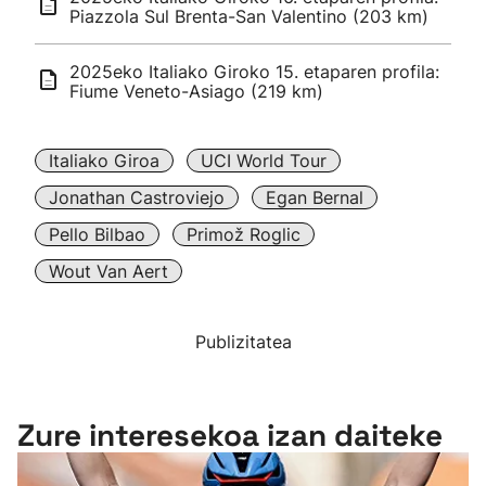
Piazzola Sul Brenta-San Valentino (203 km)
2025eko Italiako Giroko 15. etaparen profila:
Fiume Veneto-Asiago (219 km)
Italiako Giroa
UCI World Tour
Jonathan Castroviejo
Egan Bernal
Pello Bilbao
Primož Roglic
Wout Van Aert
Publizitatea
Zure interesekoa izan daiteke