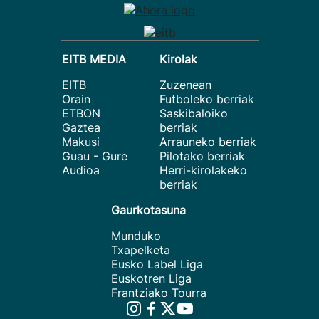
EITB MEDIA
Kirolak
EITB
Zuzenean
Orain
Futboleko berriak
ETBON
Saskibaloiko
Gaztea
berriak
Makusi
Arrauneko berriak
Guau - Gure
Pilotako berriak
Audioa
Herri-kirolakeko
berriak
Gaurkotasuna
Munduko
Txapelketa
Eusko Label Liga
Euskotren Liga
Frantziako Tourra