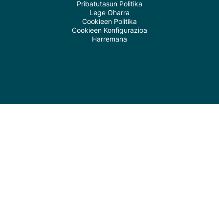
Pribatutasun Politika
Lege Oharra
Cookieen Politika
Cookieen Konfigurazioa
Harremana