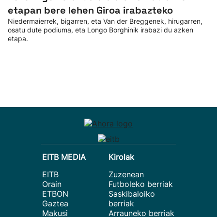
etapan bere lehen Giroa irabazteko
Niedermaierrek, bigarren, eta Van der Breggenek, hirugarren,
osatu dute podiuma, eta Longo Borghinik irabazi du azken
etapa.
EITB MEDIA
Kirolak
EITB
Zuzenean
Orain
Futboleko berriak
ETBON
Saskibaloiko
Gaztea
berriak
Makusi
Arrauneko berriak