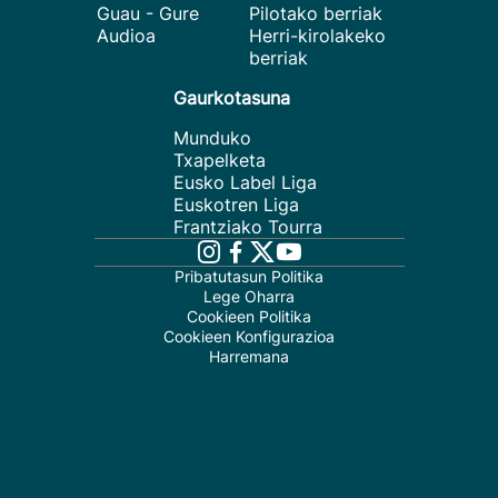
Guau - Gure
Pilotako berriak
Audioa
Herri-kirolakeko
berriak
Gaurkotasuna
Munduko
Txapelketa
Eusko Label Liga
Euskotren Liga
Frantziako Tourra
Pribatutasun Politika
Lege Oharra
Cookieen Politika
Cookieen Konfigurazioa
Harremana