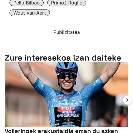
Pello Bilbao
Primož Roglic
Wout Van Aert
Publizitatea
Zure interesekoa izan daiteke
Volleringek erakustaldia eman du azken