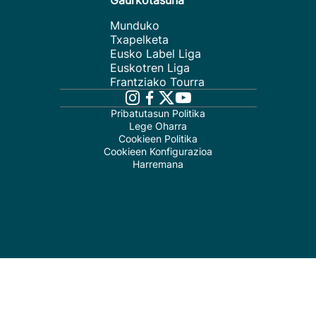
Gaurkotasuna
Munduko
Txapelketa
Eusko Label Liga
Euskotren Liga
Frantziako Tourra
Pribatutasun Politika
Lege Oharra
Cookieen Politika
Cookieen Konfigurazioa
Harremana