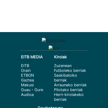
EITB MEDIA
Kirolak
EITB
Zuzenean
Orain
Futboleko berriak
ETBON
Saskibaloiko
Gaztea
berriak
Makusi
Arrauneko berriak
Guau - Gure
Pilotako berriak
Audioa
Herri-kirolakeko
berriak