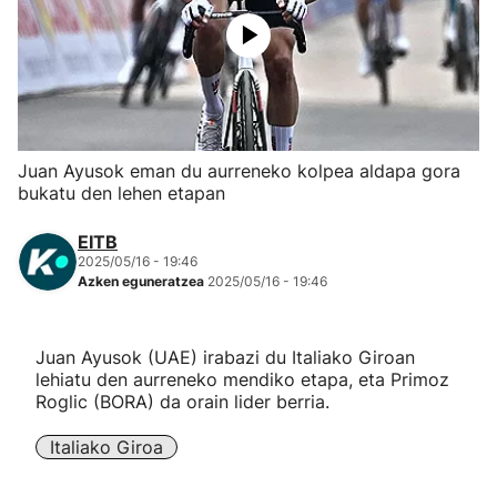
Herri-kirolak
Eskubaloia
Kirolak 360
Juan Ayusok eman du aurreneko kolpea aldapa gora
bukatu den lehen etapan
Atletismoa
EITB
2025/05/16 - 19:46
Mendi-lasterketak
Azken eguneratzea
2025/05/16 - 19:46
Kirol gehiago
Juan Ayusok (UAE) irabazi du Italiako Giroan
lehiatu den aurreneko mendiko etapa, eta Primoz
"Helmuga"
Roglic (BORA) da orain lider berria.
Italiako Giroa