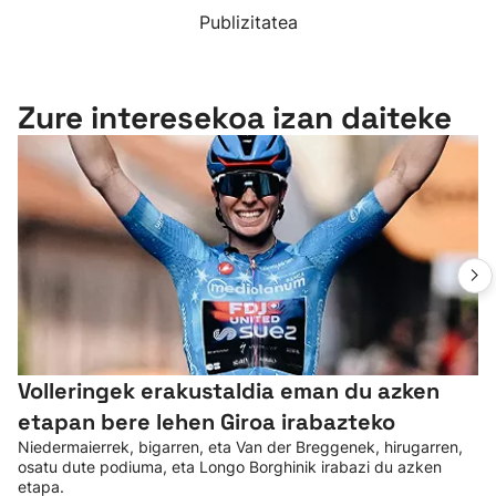
Publizitatea
Zure interesekoa izan daiteke
Volleringek erakustaldia eman du azken
etapan bere lehen Giroa irabazteko
Niedermaierrek, bigarren, eta Van der Breggenek, hirugarren,
osatu dute podiuma, eta Longo Borghinik irabazi du azken
etapa.