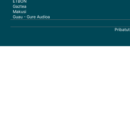
ETBON
Gaztea
Makusi
Guau - Gure Audioa
Pribatut