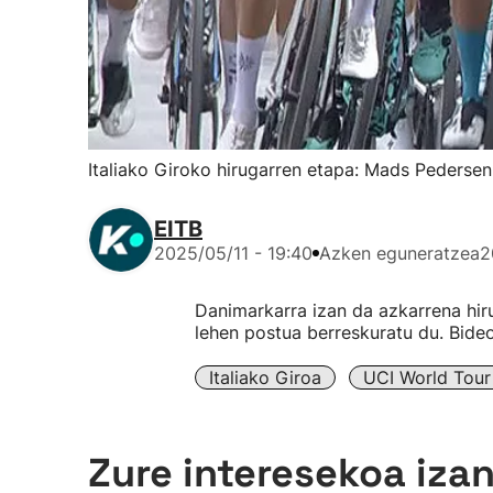
Italiako Giroko hirugarren etapa: Mads Pedersen 
EITB
2025/05/11 - 19:40
Azken eguneratzea
2
Danimarkarra izan da azkarrena hir
lehen postua berreskuratu du. Bide
Italiako Giroa
UCI World Tour
Zure interesekoa iza