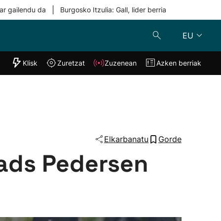
|
ar gailendu da
Burgosko Itzulia: Gall, lider berria
EU
"Helmuga"
Klisk
Zuretzat
Zuzenean
Azken berriak
Klisk
Zuzenean
o
Zuretzat
Azken berria
Elkarbanatu
Gorde
Mads Pedersen