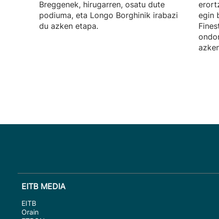
Breggenek, hirugarren, osatu dute
erort
podiuma, eta Longo Borghinik irabazi
egin 
du azken etapa.
Fines
ondor
azken
EITB MEDIA
EITB
Orain