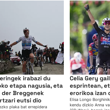
leringek irabazi du
Celia Gery gai
oko etapa nagusia, eta
esprintean, et
 der Breggenek
erorikoa izan 
ertzari eutsi dio
Elisa Longo Borghini
kendu dizkio Anna va
ezko plaka bat errepidera