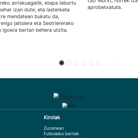
(SD Worx), horrek iz
zeko arriskuagatik, etapa laburtu
aprobetxatuta.
behar izan dute, eta lasterketa
tre mendatean bukatu da,
engo jaitsiera eta Sestriererako
 igoera bertan behera utzita.
Kirolak
Zuzenean
Futboleko berriak