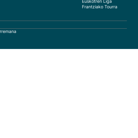
Euskotren Liga
Frantziako Tourra
rremana