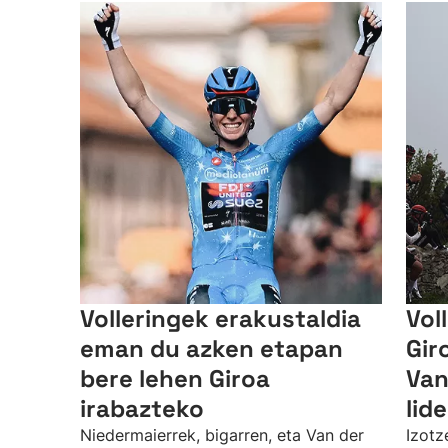
Volleringek erakustaldia
Vol
eman du azken etapan
Gir
bere lehen Giroa
Van
irabazteko
lid
Niedermaierrek, bigarren, eta Van der
Izotz