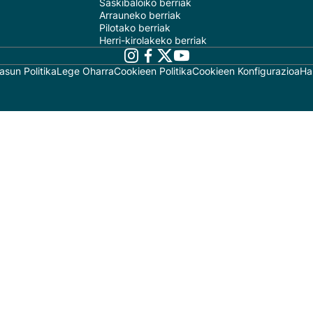
Saskibaloiko berriak
Arrauneko berriak
Pilotako berriak
Herri-kirolakeko berriak
asun Politika
Lege Oharra
Cookieen Politika
Cookieen Konfigurazioa
Ha