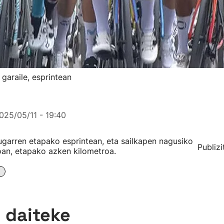
garaile, esprintean
025/05/11 - 19:40
ugarren etapako esprintean, eta sailkapen nagusiko
Publizi
oan, etapako azken kilometroa.
n daiteke