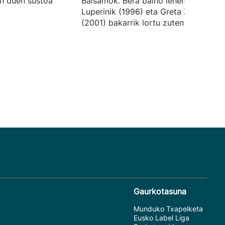
an duen sustoa
Balsamok. Bera baino lehen, Fabiana
Luperinik (1996) eta Greta Zoccak
(2001) bakarrik lortu zuten balentria.
Gaurkotasuna
Munduko Txapelketa
Eusko Label Liga