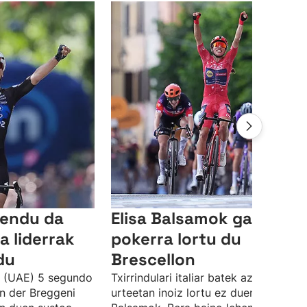
lendu da
Elisa Balsamok garaipen
a liderrak
pokerra lortu du
du
Brescellon
k (UAE) 5 segundo
Txirrindulari italiar batek azken 25
n der Breggeni
urteetan inoiz lortu ez duena erditsi 