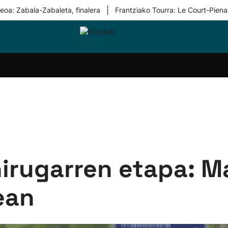
|
eoa: Zabala-Zabaleta, finalera
Frantziako Tourra: Le Court-Piena
i-
Eskubaloia
Kirolak
Atletismoa
Mendi-
Kirol
lak
360
lasterketak
gehiag
Taldeak
olaritza
Lehiaketak
Zuzenean
i-
Kirol-
tzea
bideoak
l Herri
tira
 hirugarren etapa: 
ean