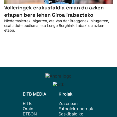
Volleringek erakustaldia eman du azken
etapan bere lehen Giroa irabazteko
Niedermaierrek, bigarren, eta Van der Breggenek, hirugarren,
osatu dute podiuma, eta Longo Borghinik irabazi du azken
etapa.
EITB MEDIA
Kirolak
EITB
Zuzenean
Orain
Futboleko berriak
ETBON
Saskibaloiko