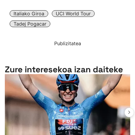
Italiako Giroa
UCI World Tour
Tadej Pogacar
Publizitatea
Zure interesekoa izan daiteke