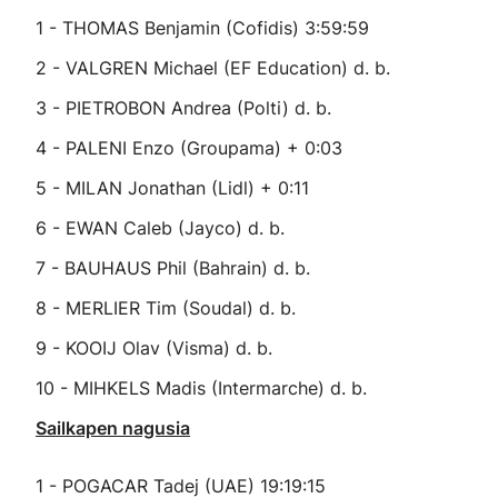
1 - THOMAS Benjamin (Cofidis) 3:59:59
2 - VALGREN Michael (EF Education) d. b.
3 - PIETROBON Andrea (Polti) d. b.
4 - PALENI Enzo (Groupama) + 0:03
5 - MILAN Jonathan (Lidl) + 0:11
6 - EWAN Caleb (Jayco) d. b.
7 - BAUHAUS Phil (Bahrain) d. b.
8 - MERLIER Tim (Soudal) d. b.
9 - KOOIJ Olav (Visma) d. b.
10 - MIHKELS Madis (Intermarche) d. b.
Sailkapen nagusia
1 - POGACAR Tadej (UAE) 19:19:15