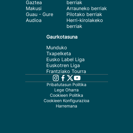
Gaztea
berriak
Makusi
Arrauneko berriak
Guau - Gure
Pilotako berriak
Audioa
Herri-kirolakeko
berriak
Gaurkotasuna
Munduko
Txapelketa
Eusko Label Liga
Euskotren Liga
Frantziako Tourra
Pribatutasun Politika
Lege Oharra
Cookieen Politika
Cookieen Konfigurazioa
Harremana