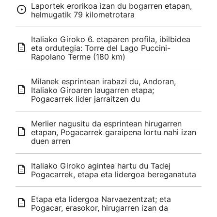
Laportek erorikoa izan du bogarren etapan,
helmugatik 79 kilometrotara
Italiako Giroko 6. etaparen profila, ibilbidea
eta ordutegia: Torre del Lago Puccini-
Rapolano Terme (180 km)
Milanek esprintean irabazi du, Andoran,
Italiako Giroaren laugarren etapa;
Pogacarrek lider jarraitzen du
Merlier nagusitu da esprintean hirugarren
etapan, Pogacarrek garaipena lortu nahi izan
duen arren
Italiako Giroko agintea hartu du Tadej
Pogacarrek, etapa eta lidergoa bereganatuta
Etapa eta lidergoa Narvaezentzat; eta
Pogacar, erasokor, hirugarren izan da