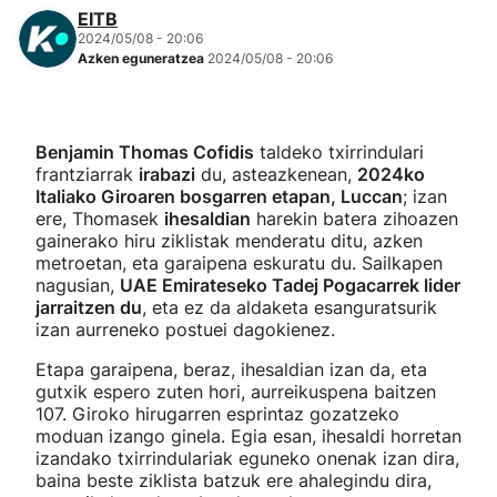
EITB
2024/05/08 - 20:06
Azken eguneratzea
2024/05/08 - 20:06
Benjamin Thomas Cofidis
taldeko txirrindulari
frantziarrak
irabazi
du, asteazkenean,
2024ko
Italiako Giroaren bosgarren etapan, Luccan
; izan
ere, Thomasek
ihesaldian
harekin batera zihoazen
gainerako hiru ziklistak menderatu ditu, azken
metroetan, eta garaipena eskuratu du. Sailkapen
nagusian,
UAE Emirateseko Tadej Pogacarrek lider
jarraitzen du
, eta ez da aldaketa esanguratsurik
izan aurreneko postuei dagokienez.
Etapa garaipena, beraz, ihesaldian izan da, eta
gutxik espero zuten hori, aurreikuspena baitzen
107. Giroko hirugarren esprintaz gozatzeko
moduan izango ginela. Egia esan, ihesaldi horretan
izandako txirrindulariak eguneko onenak izan dira,
baina beste ziklista batzuk ere ahalegindu dira,