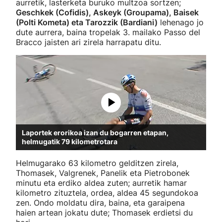
aurretik, lasterketa buruko multzoa sortzen;
Geschkek (Cofidis), Askeyk (Groupama), Baisek
(Polti Kometa) eta Tarozzik (Bardiani)
lehenago jo
dute aurrera, baina tropelak 3. mailako Passo del
Bracco jaisten ari zirela harrapatu ditu.
Laportek erorikoa izan du bogarren etapan,
helmugatik 79 kilometrotara
Helmugarako 63 kilometro gelditzen zirela,
Thomasek, Valgrenek, Panelik eta Pietrobonek
minutu eta erdiko aldea zuten; aurretik hamar
kilometro zituztela, ordea, aldea 45 segundokoa
zen. Ondo moldatu dira, baina, eta garaipena
haien artean jokatu dute; Thomasek erdietsi du