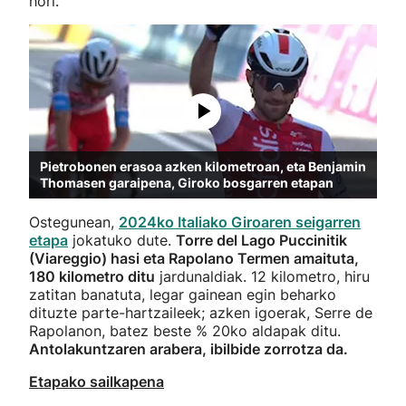
hori.
Pietrobonen erasoa azken kilometroan, eta Benjamin
Thomasen garaipena, Giroko bosgarren etapan
Ostegunean,
2024ko Italiako Giroaren seigarren
etapa
jokatuko dute.
Torre del Lago Puccinitik
(Viareggio) hasi eta Rapolano Termen amaituta,
180 kilometro ditu
jardunaldiak. 12 kilometro, hiru
zatitan banatuta, legar gainean egin beharko
dituzte parte-hartzaileek; azken igoerak, Serre de
Rapolanon, batez beste % 20ko aldapak ditu.
Antolakuntzaren arabera, ibilbide zorrotza da.
Etapako sailkapena