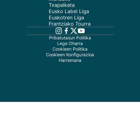
Txapelketa
Eusko Label Liga
Euskotren Liga
Frantziako Tourra
Pribatutasun Politika
Lege Oharra
Cookieen Politika
Cookieen Konfigurazioa
Harremana