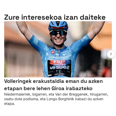
Zure interesekoa izan daiteke
Volleringek erakustaldia eman du azken
etapan bere lehen Giroa irabazteko
Niedermaierrek, bigarren, eta Van der Breggenek, hirugarren,
osatu dute podiuma, eta Longo Borghinik irabazi du azken
etapa.