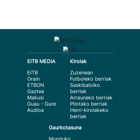
EITB MEDIA
Kirolak
EITB
Zuzenean
Orain
Futboleko berriak
ETBON
Saskibaloiko
Gaztea
berriak
Makusi
Arrauneko berriak
Guau - Gure
Pilotako berriak
Audioa
Herri-kirolakeko
berriak
Gaurkotasuna
Munduko