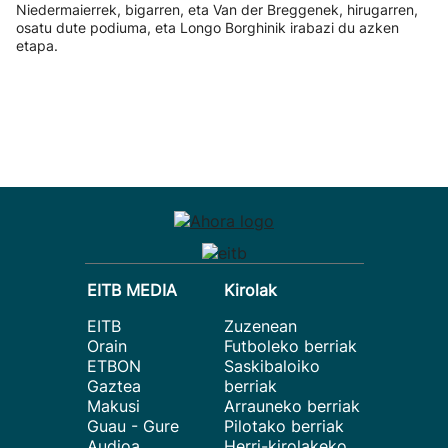
Niedermaierrek, bigarren, eta Van der Breggenek, hirugarren,
osatu dute podiuma, eta Longo Borghinik irabazi du azken
etapa.
EITB MEDIA
Kirolak
EITB
Zuzenean
Orain
Futboleko berriak
ETBON
Saskibaloiko
Gaztea
berriak
Makusi
Arrauneko berriak
Guau - Gure
Pilotako berriak
Audioa
Herri-kirolakeko