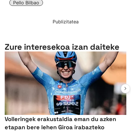
Pello Bilbao
Publizitatea
Zure interesekoa izan daiteke
Volleringek erakustaldia eman du azken
etapan bere lehen Giroa irabazteko