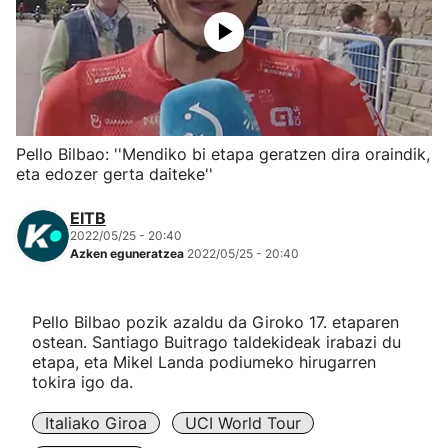
Herri-kirolak
Eskubaloia
Kirolak 360
Pello Bilbao: ''Mendiko bi etapa geratzen dira oraindik,
eta edozer gerta daiteke''
Atletismoa
EITB
2022/05/25 - 20:40
Mendi-lasterketak
Azken eguneratzea
2022/05/25 - 20:40
Kirol gehiago
Pello Bilbao pozik azaldu da Giroko 17. etaparen
ostean. Santiago Buitrago taldekideak irabazi du
"Helmuga"
etapa, eta Mikel Landa podiumeko hirugarren
tokira igo da.
Italiako Giroa
UCI World Tour