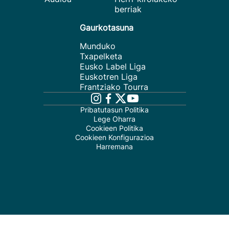
berriak
Gaurkotasuna
Munduko
Txapelketa
Eusko Label Liga
Euskotren Liga
Frantziako Tourra
Pribatutasun Politika
Lege Oharra
Cookieen Politika
Cookieen Konfigurazioa
Harremana