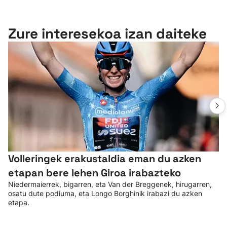
Zure interesekoa izan daiteke
Volleringek erakustaldia eman du azken
etapan bere lehen Giroa irabazteko
Niedermaierrek, bigarren, eta Van der Breggenek, hirugarren,
osatu dute podiuma, eta Longo Borghinik irabazi du azken
etapa.