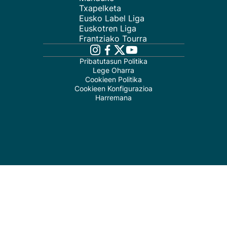
Txapelketa
Eusko Label Liga
Euskotren Liga
Frantziako Tourra
Pribatutasun Politika
Lege Oharra
Cookieen Politika
Cookieen Konfigurazioa
Harremana