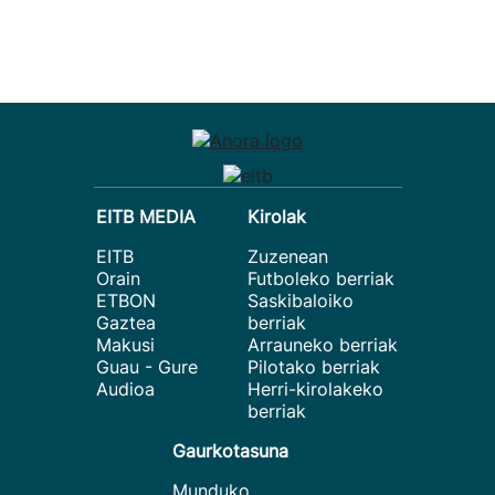
EITB MEDIA
Kirolak
EITB
Zuzenean
Orain
Futboleko berriak
ETBON
Saskibaloiko
Gaztea
berriak
Makusi
Arrauneko berriak
Guau - Gure
Pilotako berriak
Audioa
Herri-kirolakeko
berriak
Gaurkotasuna
Munduko