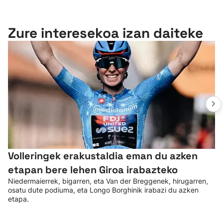
Zure interesekoa izan daiteke
Volleringek erakustaldia eman du azken
etapan bere lehen Giroa irabazteko
Niedermaierrek, bigarren, eta Van der Breggenek, hirugarren,
osatu dute podiuma, eta Longo Borghinik irabazi du azken
etapa.