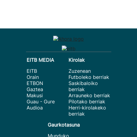
EITB MEDIA
Kirolak
EITB
Zuzenean
Orain
Futboleko berriak
ETBON
Saskibaloiko
Gaztea
berriak
Makusi
Arrauneko berriak
Guau - Gure
Pilotako berriak
Audioa
Herri-kirolakeko
berriak
Gaurkotasuna
Munduko