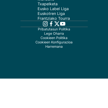
Txapelketa
Eusko Label Liga
Euskotren Liga
Frantziako Tourra
Pribatutasun Politika
Lege Oharra
Cookieen Politika
Cookieen Konfigurazioa
Harremana