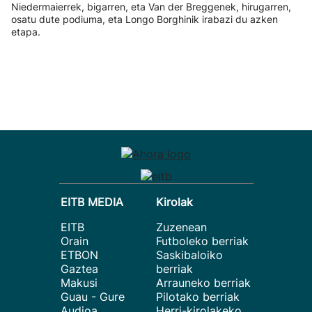
Niedermaierrek, bigarren, eta Van der Breggenek, hirugarren,
osatu dute podiuma, eta Longo Borghinik irabazi du azken
etapa.
EITB MEDIA
Kirolak
EITB
Zuzenean
Orain
Futboleko berriak
ETBON
Saskibaloiko
Gaztea
berriak
Makusi
Arrauneko berriak
Guau - Gure
Pilotako berriak
Audioa
Herri-kirolakeko