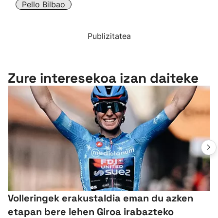
Pello Bilbao
Publizitatea
Zure interesekoa izan daiteke
Volleringek erakustaldia eman du azken
etapan bere lehen Giroa irabazteko