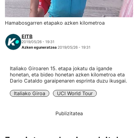
Herri-kirolak
Hamabosgarren etapako azken kilometroa
Eskubaloia
EITB
2019/05/26 - 19:31
Kirolak 360
Azken eguneratzea
2019/05/26 - 19:31
Atletismoa
Italiako Giroaren 15. etapa jokatu da igande
honetan, eta bideo honetan azken kilometroa eta
Mendi-lasterketak
Dario Cataldo garaipenaren esprinta duzu ikusgai.
Italiako Giroa
UCI World Tour
Kirol gehiago
"Helmuga"
Publizitatea