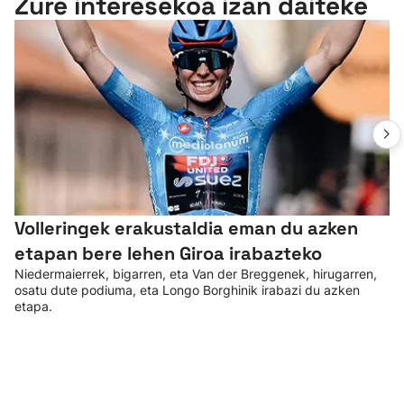
Zure interesekoa izan daiteke
Volleringek erakustaldia eman du azken
etapan bere lehen Giroa irabazteko
Niedermaierrek, bigarren, eta Van der Breggenek, hirugarren,
osatu dute podiuma, eta Longo Borghinik irabazi du azken
etapa.