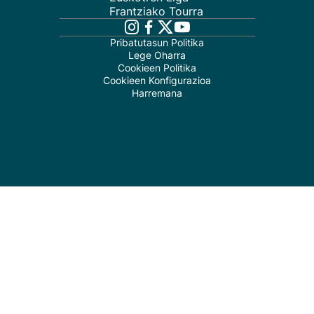
Frantziako Tourra
Pribatutasun Politika
Lege Oharra
Cookieen Politika
Cookieen Konfigurazioa
Harremana