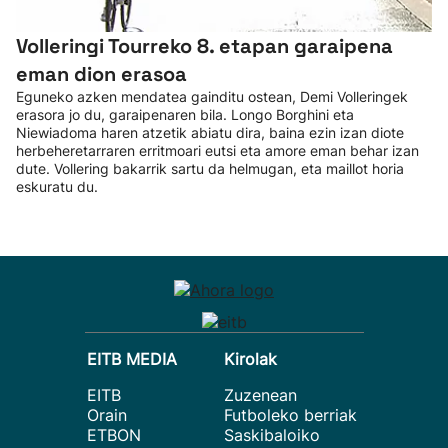
Volleringi Tourreko 8. etapan garaipena
eman dion erasoa
Eguneko azken mendatea gainditu ostean, Demi Volleringek
erasora jo du, garaipenaren bila. Longo Borghini eta
Niewiadoma haren atzetik abiatu dira, baina ezin izan diote
herbeheretarraren erritmoari eutsi eta amore eman behar izan
dute. Vollering bakarrik sartu da helmugan, eta maillot horia
eskuratu du.
EITB MEDIA
Kirolak
EITB
Zuzenean
Orain
Futboleko berriak
ETBON
Saskibaloiko