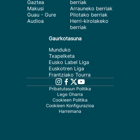
Gaztea
berriak
Makusi
Arrauneko berriak
Guau - Gure
Pilotako berriak
Audioa
Herri-kirolakeko
berriak
Gaurkotasuna
Munduko
Txapelketa
Eusko Label Liga
Euskotren Liga
Frantziako Tourra
Pribatutasun Politika
Lege Oharra
Cookieen Politika
Cookieen Konfigurazioa
Harremana