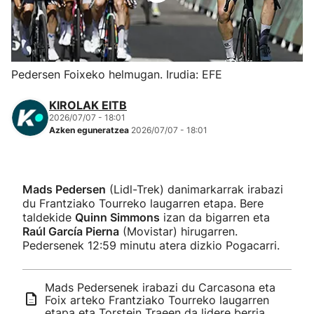
Herri-kirolak
Eskubaloia
Pedersen Foixeko helmugan. Irudia: EFE
Kirolak 360
KIROLAK EITB
2026/07/07 - 18:01
Azken eguneratzea
2026/07/07 - 18:01
Atletismoa
Mendi-lasterketak
Mads Pedersen
(Lidl-Trek) danimarkarrak irabazi
du Frantziako Tourreko laugarren etapa. Bere
Kirol gehiago
taldekide
Quinn Simmons
izan da bigarren eta
Raúl García Pierna
(Movistar) hirugarren.
Pedersenek 12:59 minutu atera dizkio Pogacarri.
"Helmuga"
Mads Pedersenek irabazi du Carcasona eta
Foix arteko Frantziako Tourreko laugarren
etapa eta Torstein Traeen da lidere berria