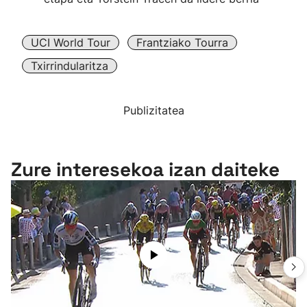
UCI World Tour
Frantziako Tourra
Txirrindularitza
Publizitatea
Zure interesekoa izan daiteke