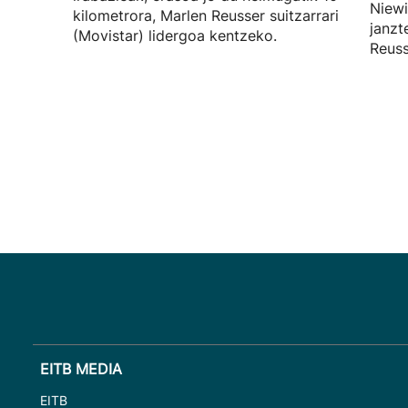
Niewi
kilometrora, Marlen Reusser suitzarrari
janzt
(Movistar) lidergoa kentzeko.
Reuss
EITB MEDIA
EITB