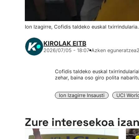
Ion Izagirre, Cofidis taldeko euskal txirrindularia.
KIROLAK EITB
2026/07/05 - 18:07
Azken eguneratzea
Cofidis taldeko euskal txirrindular
zehar, baina oso giro polita nabarit
Ion Izagirre Insausti
UCI Worl
Zure interesekoa iza