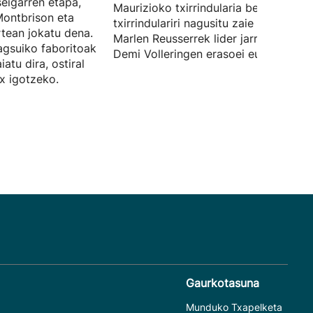
eigarren etapa,
Maurizioko txirrindularia beste zazpi
Montbrison eta
txirrindulariri nagusitu zaie esprintean
tean jokatu dena.
Marlen Reusserrek lider jarraitzen du,
agsuiko faboritoak
Demi Volleringen erasoei eutsi ostean
atu dira, ostiral
x igotzeko.
Gaurkotasuna
Munduko Txapelketa