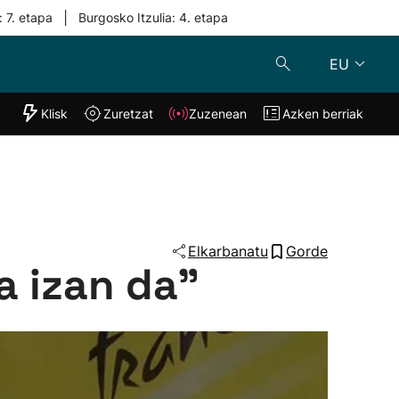
|
: 7. etapa
Burgosko Itzulia: 4. etapa
EU
"Helmuga"
Klisk
Zuretzat
Zuzenean
Azken berriak
Klisk
Zuzenean
o
Zuretzat
Azken berria
Elkarbanatu
Gorde
a izan da”