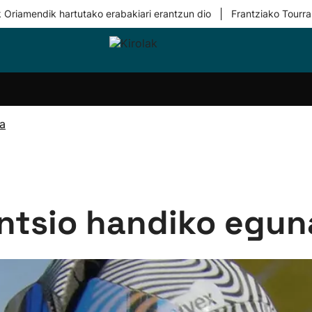
|
 Oriamendik hartutako erabakiari erantzun dio
Frantziako Tourra
i-
Eskubaloia
Kirolak
Atletismoa
Mendi-
Kirol
lak
360
lasterketak
gehiag
Taldeak
olaritza
Lehiaketak
Zuzenean
ra
i-
Kirol-
tzea
bideoak
l Herri
tira
Tentsio handiko egun