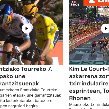
ntziako Tourreko 7.
Kim Le Court-
pako une
azkarrena zor
rantzitsuenak
txirrindularir
esprintean, T
umezkoen Frantziako Tourreko
garren etapak une garrantzitsuak
Rhonen
ditu lasterketarako, batez ere
Maurizioko txirrindula
apen nagusiari begira.