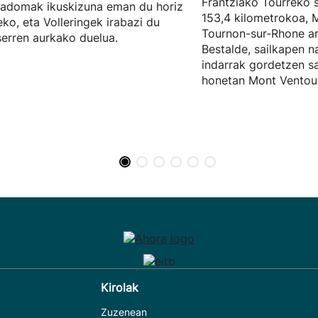
Frantziako Tourreko s
adomak ikuskizuna eman du horiz
153,4 kilometrokoa, 
eko, eta Volleringek irabazi du
Tournon-sur-Rhone ar
erren aurkako duelua.
Bestalde, sailkapen n
indarrak gordetzen sai
honetan Mont Ventou
Kirolak
Zuzenean