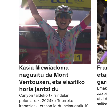
Kasia Niewiadoma
Fra
nagusitu da Mont
eta
Ventouxen, eta elastiko
gar
horia jantzi du
Emak
zazpi
Canyon taldeko txirrindulari
utzi 
poloniarrak, 2024ko Tourreko
sailk
irabazleak, erasoa jo du helmugatik 10