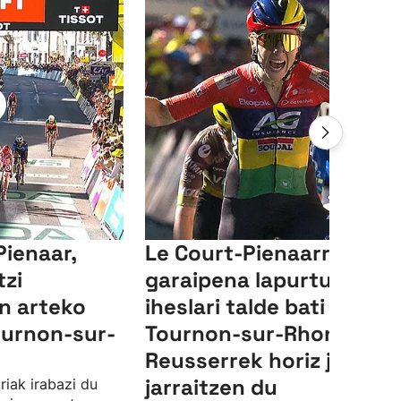
Pienaar,
Le Court-Pienaarrek
tzi
garaipena lapurtu dio
en arteko
iheslari talde bati
ournon-sur-
Tournon-sur-Rhonen, et
Reusserrek horiz jantzit
jarraitzen du
riak irabazi du