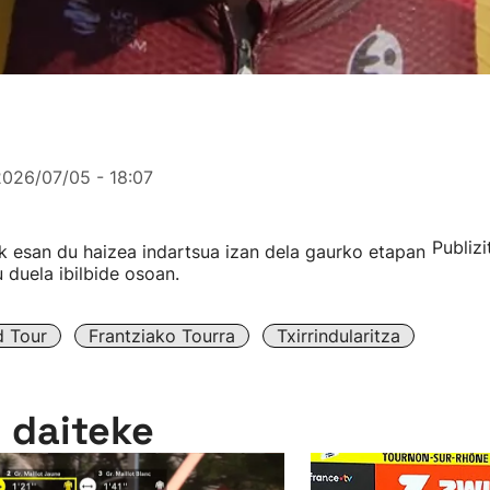
2026/07/05 - 18:07
Publizi
iak esan du haizea indartsua izan dela gaurko etapan
u duela ibilbide osoan.
d Tour
Frantziako Tourra
Txirrindularitza
n daiteke