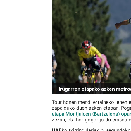
Hirugarren etapako azken metro
Tour honen mendi ertaineko lehen e
zapalduko duen azken etapan, Po
etapa Montjuicen (Bartzelona) opar
zezan, eta hor gogor jo du erasoa e
UAE
ko txirrindulariak bi segundok