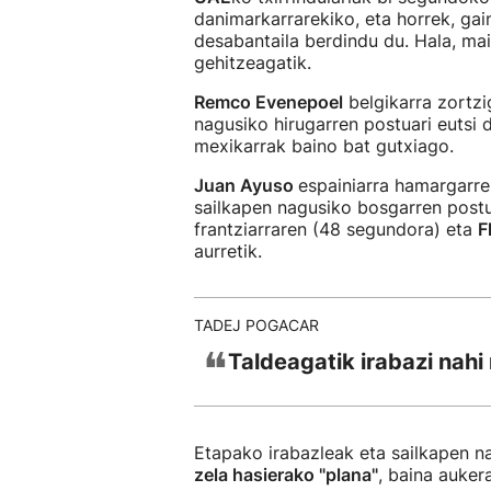
danimarkarrarekiko, eta horrek, gai
desabantaila berdindu du. Hala, mai
gehitzeagatik.
Remco Evenepoel
belgikarra zortzi
nagusiko hirugarren postuari eutsi 
mexikarrak baino bat gutxiago.
Juan Ayuso
espainiarra hamargarre
sailkapen nagusiko bosgarren postu
frantziarraren (48 segundora) eta
F
aurretik.
TADEJ POGACAR
❝
Taldeagatik irabazi nahi
Etapako irabazleak eta sailkapen na
zela hasierako "plana"
, baina aukera