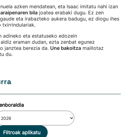
o
nuela azken mendatean, eta Isaac imitatu nahi izan
araipenaren bila
joatea erabaki dugu. Ez zen
n gaude eta irabazteko aukera badugu, ez diogu ihes
txirrindulariak.
n adineko eta estatuseko edozein
at aldiz eraman dudan, ezta zenbat egunez
o janztea berezia da.
Une bakoitza
maillotaz
tu du.
urra
enboraldia
Filtroak aplikatu