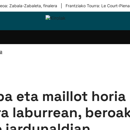
|
eoa: Zabala-Zabaleta, finalera
Frantziako Tourra: Le Court-Piena
i-
Eskubaloia
Kirolak
Atletismoa
Mendi-
Kirol
lak
360
lasterketak
gehiag
Taldeak
olaritza
Lehiaketak
Zuzenean
ra
i-
Kirol-
tzea
bideoak
l Herri
tira
 eta maillot horia 
a laburrean, beroa
 jardunaldian