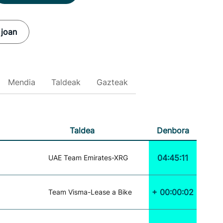
 joan
Mendia
Taldeak
Gazteak
Taldea
Denbora
04:45:11
UAE Team Emirates-XRG
+ 00:00:02
Team Visma-Lease a Bike