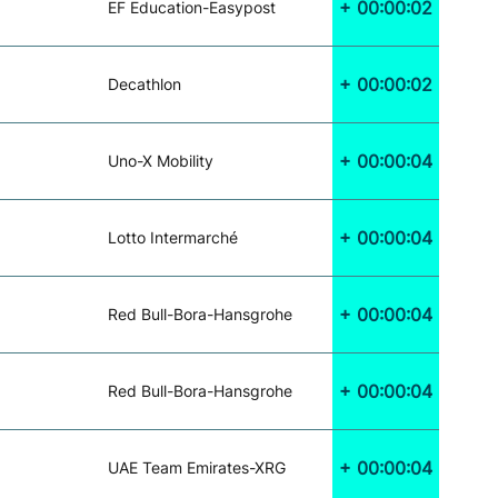
+ 00:00:02
EF Education-Easypost
+ 00:00:02
Decathlon
+ 00:00:04
Uno-X Mobility
+ 00:00:04
Lotto Intermarché
+ 00:00:04
Red Bull-Bora-Hansgrohe
+ 00:00:04
Red Bull-Bora-Hansgrohe
+ 00:00:04
UAE Team Emirates-XRG