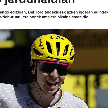
tengo edizioan, Del Toro taldekideak azken igoeran egindak
 taldeburuari, eta honek amaiera bikaina eman dio.