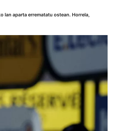
o lan aparta errematatu ostean. Horrela,