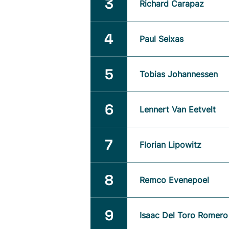
3
Richard Carapaz
4
Paul Seixas
5
Tobias Johannessen
6
Lennert Van Eetvelt
7
Florian Lipowitz
8
Remco Evenepoel
9
Isaac Del Toro Romero