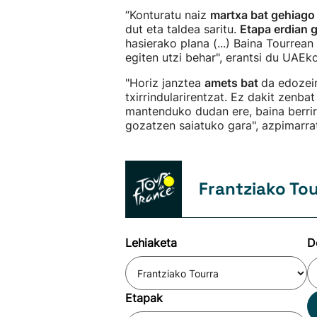
“Konturatu naiz
martxa bat gehiag
dut eta taldea saritu.
Etapa erdian g
hasierako plana (...) Baina Tourrea
egiten utzi behar", erantsi du UAEko 
"Horiz janztea
amets bat
da edozei
txirrindularirentzat. Ez dakit zenb
mantenduko dudan ere, baina berrir
gozatzen saiatuko gara", azpimarra
Frantziako To
Lehiaketa
D
Etapak