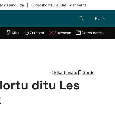
|
ar gailendu da
Burgosko Itzulia: Gall, lider berria
EU
"Helmuga"
Klisk
Zuretzat
Zuzenean
Azken berriak
Klisk
Zuzenean
o
Zuretzat
Azken berria
Elkarbanatu
Gorde
lortu ditu Les
k