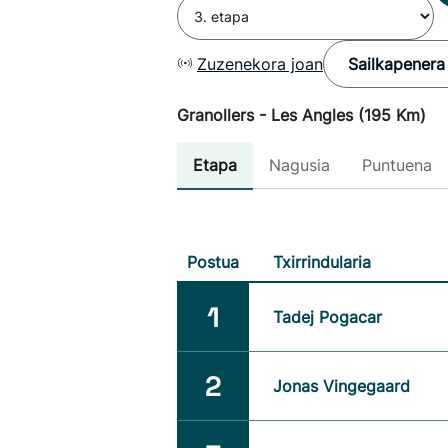
Zuzenekora joan
Sailkapenera
Granollers - Les Angles (195 Km)
Etapa
Nagusia
Puntuena
Postua
Txirrindularia
1
Tadej Pogacar
2
Jonas Vingegaard