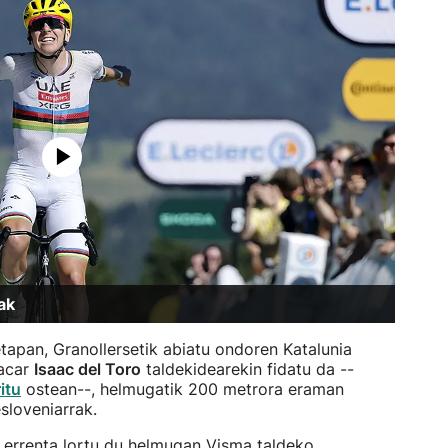
ak
tapan, Granollersetik abiatu ondoren Katalunia
gacar
Isaac del Toro
taldekidearekin fidatu da --
itu
ostean--, helmugatik 200 metrora eraman
sloveniarrak.
o errenta lortu du helmugan Visma taldeko