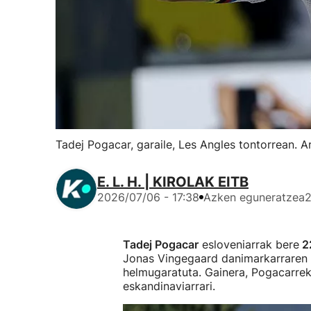
Tadej Pogacar, garaile, Les Angles tontorrean. A
E. L. H. | KIROLAK EITB
2026/07/06 - 17:38
Azken eguneratzea
2
Tadej Pogacar
esloveniarrak bere
22
Jonas Vingegaard danimarkarraren 
helmugaratuta. Gainera, Pogacarrek m
eskandinaviarrari.