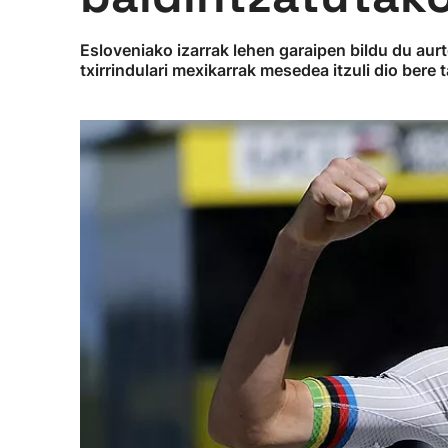
Esloveniako izarrak lehen garaipen bildu du aur
txirrindulari mexikarrak mesedea itzuli dio bere