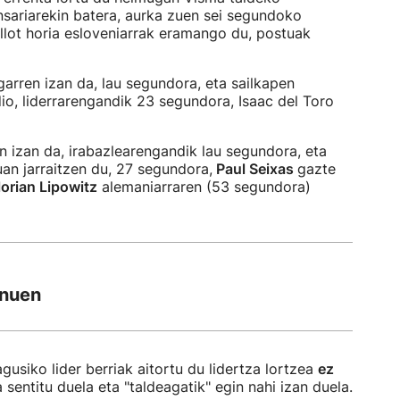
nsariarekin batera, aurka zuen sei segundoko
llot horia esloveniarrak eramango du, postuak
garren izan da, lau segundora, eta sailkapen
dio, liderrarengandik 23 segundora, Isaac del Toro
n izan da, irabazlearengandik lau segundora, eta
an jarraitzen du, 27 segundora,
Paul Seixas
gazte
lorian Lipowitz
alemaniarraren (53 segundora)
 nuen
gusiko lider berriak aitortu du lidertza lortzea
ez
 sentitu duela eta "taldeagatik" egin nahi izan duela.