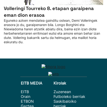
Volleringi Tourreko 8. etapan garaipena
eman dion erasoa
Eguneko azken mendatea gainditu ostean, Demi Volleringek
erasora jo du, garaipenaren bila. Longo Borghini eta
Niewiadoma haren atzetik abiatu dira, baina ezin izan diote
herbeheretarraren erritmoari eutsi eta amore eman behar izan
dute. Vollering bakarrik sartu da helmugan, eta maillot horia
eskuratu du.
EITB MEDIA
Kirolak
EITB
Zuzenean
Orain
Futboleko berriak
ETBON
Saskibaloiko
Gaztea
berriak