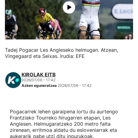
Herri-kirolak
Eskubaloia
Kirolak 360
Tadej Pogacar Les Angleseko helmugan. Atzean,
Vingegaard eta Seixas. Irudia: EFE
Atletismoa
KIROLAK EITB
Mendi-lasterketak
2026/07/06 - 17:42
Azken eguneratzea
2026/07/06 - 17:42
Kirol gehiago
"Helmuga"
Pogacarrek lehen garaipena lortu du aurtengo
Frantziako Tourreko hirugarren etapan, Les
Anglesen. Helmugaratzeko 200 metro falta
zirenean, erritmoa aldatu du esloveniarrak eta
aukerarik gabe utzi ditu ingurukoak.