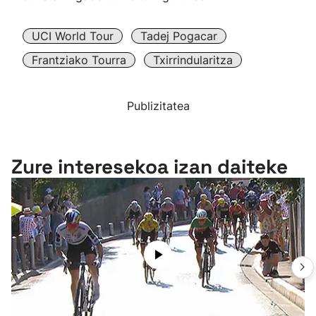
UCI World Tour
Tadej Pogacar
Frantziako Tourra
Txirrindularitza
Publizitatea
Zure interesekoa izan daiteke