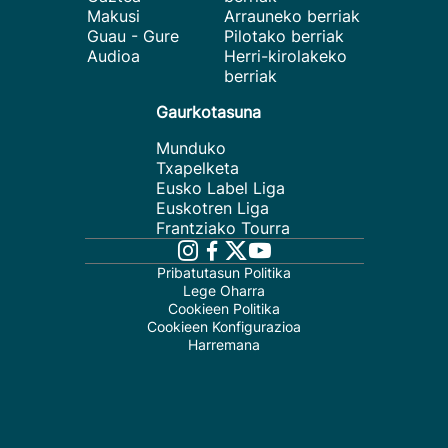
Makusi
Arrauneko berriak
Guau - Gure
Pilotako berriak
Audioa
Herri-kirolakeko
berriak
Gaurkotasuna
Munduko
Txapelketa
Eusko Label Liga
Euskotren Liga
Frantziako Tourra
Pribatutasun Politika
Lege Oharra
Cookieen Politika
Cookieen Konfigurazioa
Harremana