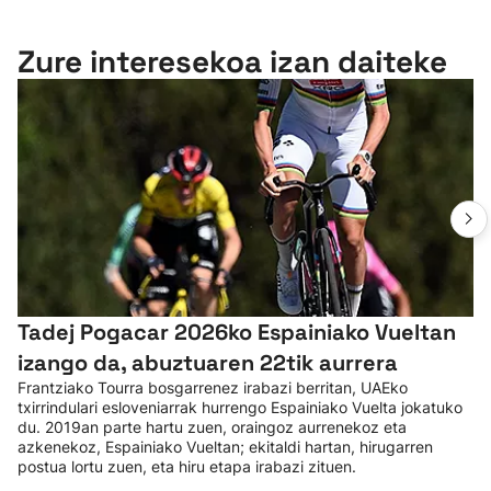
Zure interesekoa izan daiteke
Tadej Pogacar 2026ko Espainiako Vueltan
izango da, abuztuaren 22tik aurrera
Frantziako Tourra bosgarrenez irabazi berritan, UAEko
txirrindulari esloveniarrak hurrengo Espainiako Vuelta jokatuko
du. 2019an parte hartu zuen, oraingoz aurrenekoz eta
azkenekoz, Espainiako Vueltan; ekitaldi hartan, hirugarren
postua lortu zuen, eta hiru etapa irabazi zituen.