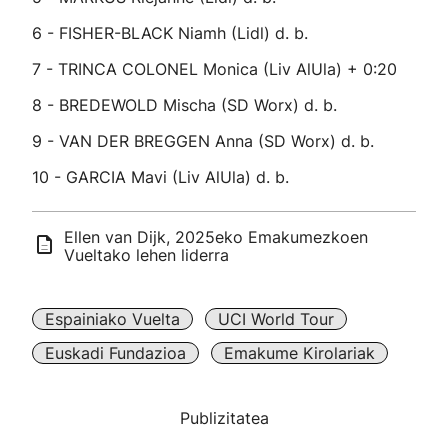
6 - FISHER-BLACK Niamh (Lidl) d. b.
7 - TRINCA COLONEL Monica (Liv AlUla) + 0:20
8 - BREDEWOLD Mischa (SD Worx) d. b.
9 - VAN DER BREGGEN Anna (SD Worx) d. b.
10 - GARCIA Mavi (Liv AlUla) d. b.
Ellen van Dijk, 2025eko Emakumezkoen
Vueltako lehen liderra
Espainiako Vuelta
UCI World Tour
Euskadi Fundazioa
Emakume Kirolariak
Publizitatea