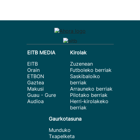
EITB MEDIA
Kirolak
EITB
Zuzenean
Orain
Futboleko berriak
ETBON
Saskibaloiko
Gaztea
berriak
Makusi
Arrauneko berriak
Guau - Gure
Pilotako berriak
Audioa
Herri-kirolakeko
berriak
Gaurkotasuna
Munduko
Txapelketa