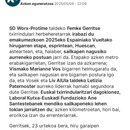
Azken eguneratzea
2025/05/06 - 22:09
SD Worx-Protime
taldeko
Femke Gerritse
txirrindulari herbeheretarrak
irabazi du
emakumezkoen 2025eko Espainiako Vueltako
hirugarren etapa, esprintean, Huescan
,
asteartean, eta, halaber,
sailkapen nagusiko
aurreneko postuan
jarri da. Etapako azken metro
erabakigarrietan, Gerritse izan da azkarrena;
Vismako Marianne Vos
bigarren helmugaratu da,
eta sailkapen nagusian ere bigarren postura igo
da, eta Vosek eta
Liv AlUla taldeko Letizia
Paternoster
aurreko liderrak hamabi segundora
dute Gerritse.
Euskal txirrindularitzari dagokionez,
Laboral Kutxa-Euskadi Fundazioko Ane
Santestebanek mendiko sailkapeneko lehen
tokian jarraitzen du
; azken kilometroetan, hori bai,
erorikoa izan du errenteriarrak.
Gerritsek, 23 urtekoa bera, hiru garaipen