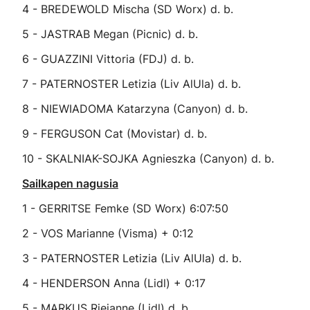
4 - BREDEWOLD Mischa (SD Worx) d. b.
5 - JASTRAB Megan (Picnic) d. b.
6 - GUAZZINI Vittoria (FDJ) d. b.
7 - PATERNOSTER Letizia (Liv AlUla) d. b.
8 - NIEWIADOMA Katarzyna (Canyon) d. b.
9 - FERGUSON Cat (Movistar) d. b.
10 - SKALNIAK-SOJKA Agnieszka (Canyon) d. b.
Sailkapen nagusia
1 - GERRITSE Femke (SD Worx) 6:07:50
2 - VOS Marianne (Visma) + 0:12
3 - PATERNOSTER Letizia (Liv AlUla) d. b.
4 - HENDERSON Anna (Lidl) + 0:17
5 - MARKUS Riejanne (Lidl) d. b.