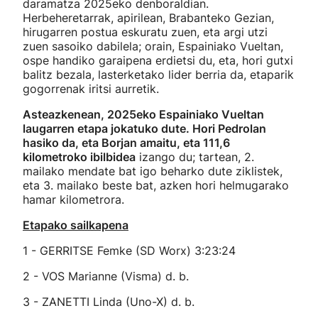
daramatza 2025eko denboraldian.
Herbeheretarrak, apirilean, Brabanteko Gezian,
hirugarren postua eskuratu zuen, eta argi utzi
zuen sasoiko dabilela; orain, Espainiako Vueltan,
ospe handiko garaipena erdietsi du, eta, hori gutxi
balitz bezala, lasterketako lider berria da, etaparik
gogorrenak iritsi aurretik.
Asteazkenean, 2025eko Espainiako Vueltan
laugarren etapa jokatuko dute. Hori Pedrolan
hasiko da, eta Borjan amaitu, eta 111,6
kilometroko ibilbidea
izango du; tartean, 2.
mailako mendate bat igo beharko dute ziklistek,
eta 3. mailako beste bat, azken hori helmugarako
hamar kilometrora.
Etapako sailkapena
1 - GERRITSE Femke (SD Worx) 3:23:24
2 - VOS Marianne (Visma) d. b.
3 - ZANETTI Linda (Uno-X) d. b.