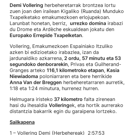
Demi Vollering
herbeheretarrak brontzea lortu
zuen joan den irailean Kigaliko (Ruanda) Munduko
Txapelketako emakumezkoen erlojupekoan.
Larunbat honetan, berriz,
urrezko domina
irabazi
du Drome eta Ardèche eskualdean jokatu den
Europako Errepide Txapelketan
.
Vollering, Emakumezkoen Espainiako Itzuliko
azken bi edizioetako irabazlea, izan da
jardunaldiko azkarrena,
2 ordu, 57 minutu eta 53
segundoko denborarekin
, Privas eta Guilherand-
Granges arteko
116,1 kilometroko etapan
,
Kasia
Niewiadoma
poloniarraren eta bere herrikide
Anna Van der Breggen
herbeheretarraren aurretik,
1:18 eta 1:24 minutura, hurrenez hurren.
Helmugara iristeko
37 kilometro
falta zirenean
hasi du ihesaldia
Vollering
ek, eta hortik aurrerako
distantzia bakarrik egin du garaipena lortzeko.
Sailkapena
1 – Vollering Demi (Herbehereak) 2:57:53