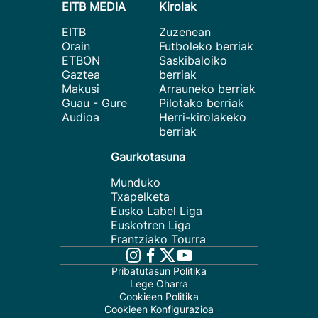
EITB MEDIA
Kirolak
EITB
Zuzenean
Orain
Futboleko berriak
ETBON
Saskibaloiko
Gaztea
berriak
Makusi
Arrauneko berriak
Guau - Gure
Pilotako berriak
Audioa
Herri-kirolakeko
berriak
Gaurkotasuna
Munduko
Txapelketa
Eusko Label Liga
Euskotren Liga
Frantziako Tourra
Pribatutasun Politika
Lege Oharra
Cookieen Politika
Cookieen Konfigurazioa