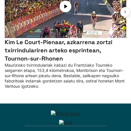
Kim Le Court-Pienaar, azkarrena zortzi
txirrindulariren arteko esprintean,
Tournon-sur-Rhonen
Maurizioko txirrindulariak irabazi du Frantziako Tourreko
seigarren etapa, 153,4 kilometrokoa, Montbrison eta Tournon-
sur-Rhone artean jokatu dena. Bestalde, sailkapen nagsuiko
faboritoak indarrak gordetzen saiatu dira, ostiral honetan Mont
Ventoux igotzeko.