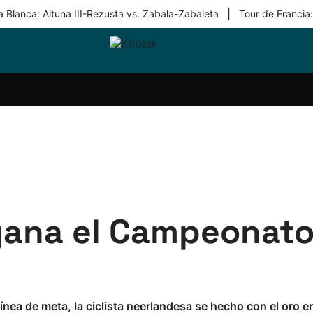
|
 Blanca: Altuna III-Rezusta vs. Zabala-Zabaleta
Tour de Francia
ri-
Balonmano
Kirolak
Atletismo
Carreras
Más
olak
360
de
deporte
Equipos
montaña
kolaritza
Competiciones
En
ri-
directo
otzea
Vídeos
ol Herri
por
atira
deporte
 gana el Campeonato
nea de meta, la ciclista neerlandesa se hecho con el oro e