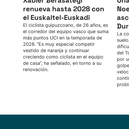
Xabier Berasategi
Una
renueva hasta 2028 con
Noe
el Euskaltel-Euskadi
asc
Durb
El ciclista guipuzcoano, de 26 años, es
el corredor del equipo vasco que suma
La co
más puntos UCI en la temporada de
suelo
2026. “Es muy especial competir
dific
vestido de naranja y continuar
del T
creciendo como ciclista en el equipo
por u
de casa”, ha señalado, en torno a su
golpe
renovación.
veloc
conti
probl