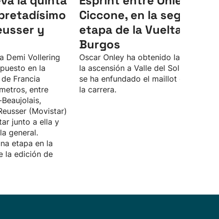
eva la quinta
Esprint entre Onley y
pretadísimo
Ciccone, en la segunda
eusser y
etapa de la Vuelta a
Burgos
sa Demi Vollering
Oscar Onley ha obtenido la victoria e
puesto en la
la ascensión a Valle del Sol, y, ademá
 de Francia
se ha enfundado el maillot de líder de
metros, entre
la carrera.
-Beaujolais,
Reusser (Movistar)
r junto a ella y
la general.
na etapa en la
 la edición de