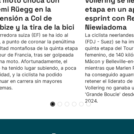
 moto choca con
Vollering se ll
mi Rüegg en la
etapa en un a
ensión a Col de
esprint con R
ize y la tira de la bici
Niewiadoma
rredora suiza (EF) se ha ido al
La ciclista neerlande
, a punto de coronar la penúltima
(FDJ - Suez) se ha im
ultad montañosa de la quinta etapa
quinta etapa del Tour
our de Francia, tras ser golpeada
femenino, de 140 kiló
na moto. Afortunadamente, el
Mâcon y Belleville-en
 ha tenido lugar subiendo, a poca
mientras que Marlen 
idad, y la ciclista ha podido
ha conseguido aguanta
nuar en carrera sin mayores
retener el liderato de 
emas.
Vollering no ganaba u
'Grande Boucle' desde
2024.