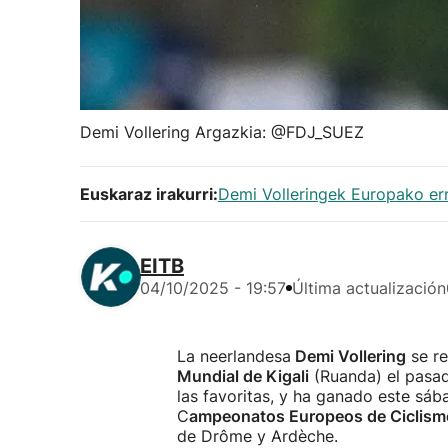
Demi Vollering Argazkia: @FDJ_SUEZ
Euskaraz irakurri:
Demi Volleringek Europako err
EITB
04/10/2025 - 19:57
Última actualización
La neerlandesa
Demi Vollering
se re
Mundial de Kigali
(Ruanda) el pasad
las favoritas, y ha ganado este sáb
C
ampeonatos Europeos de Ciclism
de Drôme y Ardèche.