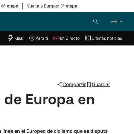
|
: 6ª etapa
Vuelta a Burgos: 3ª etapa
ES
"Helmuga"
Klisk
Para ti
En directo
Últimas noticias
Klisk
En directo
s
Para ti
Lo último
Compartir
Guardar
 de Europa en
n línea en el Europeo de ciclismo que se disputa