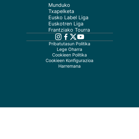
Munduko
Txapelketa
Eusko Label Liga
Euskotren Liga
Frantziako Tourra
Pribatutasun Politika
Lege Oharra
Cookieen Politika
Cookieen Konfigurazioa
Harremana