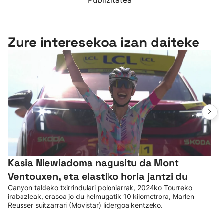
Publizitatea
Zure interesekoa izan daiteke
Kasia Niewiadoma nagusitu da Mont
Ventouxen, eta elastiko horia jantzi du
Canyon taldeko txirrindulari poloniarrak, 2024ko Tourreko
irabazleak, erasoa jo du helmugatik 10 kilometrora, Marlen
Reusser suitzarrari (Movistar) lidergoa kentzeko.