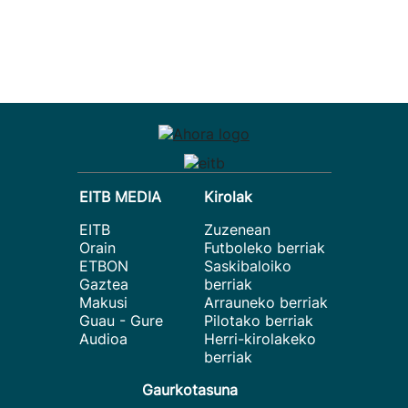
EITB MEDIA
Kirolak
EITB
Zuzenean
Orain
Futboleko berriak
ETBON
Saskibaloiko
Gaztea
berriak
Makusi
Arrauneko berriak
Guau - Gure
Pilotako berriak
Audioa
Herri-kirolakeko
berriak
Gaurkotasuna