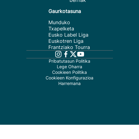
berriak
Gaurkotasuna
Munduko
Txapelketa
Eusko Label Liga
Euskotren Liga
Frantziako Tourra
Pribatutasun Politika
Lege Oharra
Cookieen Politika
Cookieen Konfigurazioa
Harremana