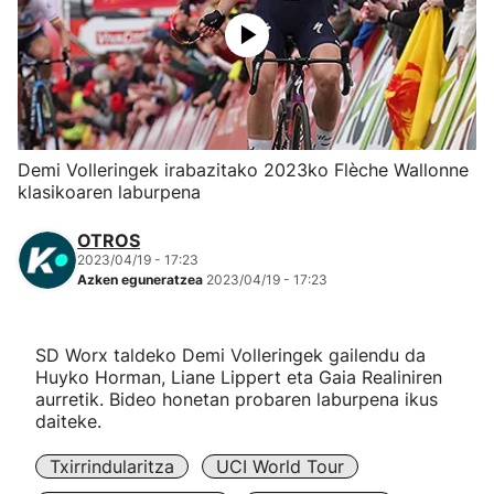
Herri-kirolak
Eskubaloia
Kirolak 360
Demi Volleringek irabazitako 2023ko Flèche Wallonne
klasikoaren laburpena
Atletismoa
OTROS
2023/04/19 - 17:23
Mendi-lasterketak
Azken eguneratzea
2023/04/19 - 17:23
Kirol gehiago
SD Worx taldeko Demi Volleringek gailendu da
Huyko Horman, Liane Lippert eta Gaia Realiniren
"Helmuga"
aurretik. Bideo honetan probaren laburpena ikus
daiteke.
Txirrindularitza
UCI World Tour