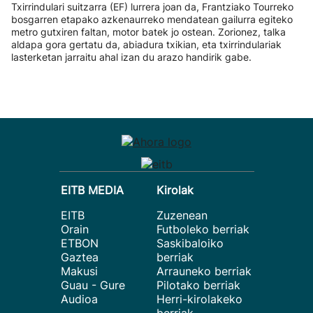
Txirrindulari suitzarra (EF) lurrera joan da, Frantziako Tourreko
bosgarren etapako azkenaurreko mendatean gailurra egiteko
metro gutxiren faltan, motor batek jo ostean. Zorionez, talka
aldapa gora gertatu da, abiadura txikian, eta txirrindulariak
lasterketan jarraitu ahal izan du arazo handirik gabe.
EITB MEDIA
Kirolak
EITB
Zuzenean
Orain
Futboleko berriak
ETBON
Saskibaloiko
Gaztea
berriak
Makusi
Arrauneko berriak
Guau - Gure
Pilotako berriak
Audioa
Herri-kirolakeko