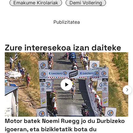
Emakume Kirolariak
Demi Vollering
Publizitatea
Zure interesekoa izan daiteke
Motor batek Noemi Ruegg jo du Durbizeko
igoeran, eta bizikletatik bota du