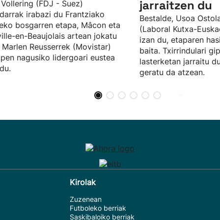
jarraitzen du
Vollering (FDJ - Suez)
darrak irabazi du Frantziako
Bestalde, Usoa Ostol
eko bosgarren etapa, Mâcon eta
(Laboral Kutxa-Euska
ville-en-Beaujolais artean jokatu
izan du, etaparen has
 Marlen Reusserrek (Movistar)
baita. Txirrindulari g
apen nagusiko lidergoari eustea
lasterketan jarraitu du
 du.
geratu da atzean.
Kirolak
Zuzenean
Futboleko berriak
Saskibaloiko berriak