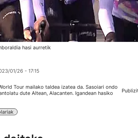
boraldia hasi aurretik
023/01/26 - 17:15
orld Tour mailako taldea izatea da. Sasoiari ondo
Publizi
antolatu dute Altean, Alacanten. Igandean hasiko
lariak