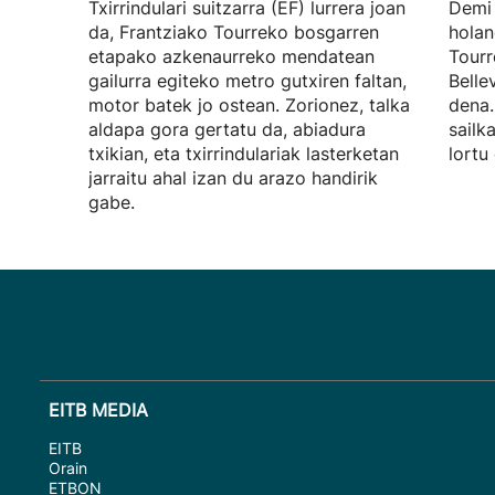
Txirrindulari suitzarra (EF) lurrera joan
Demi 
da, Frantziako Tourreko bosgarren
holan
etapako azkenaurreko mendatean
Tourr
gailurra egiteko metro gutxiren faltan,
Belle
motor batek jo ostean. Zorionez, talka
dena.
aldapa gora gertatu da, abiadura
sailk
txikian, eta txirrindulariak lasterketan
lortu
jarraitu ahal izan du arazo handirik
gabe.
EITB MEDIA
EITB
Orain
ETBON