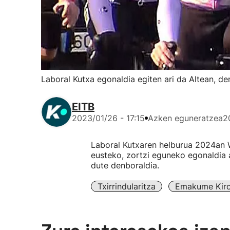
Laboral Kutxa egonaldia egiten ari da Altean, den
EITB
2023/01/26 - 17:15
Azken eguneratzea
2
Laboral Kutxaren helburua 2024an W
eusteko, zortzi eguneko egonaldia 
dute denboraldia.
Txirrindularitza
Emakume Kiro