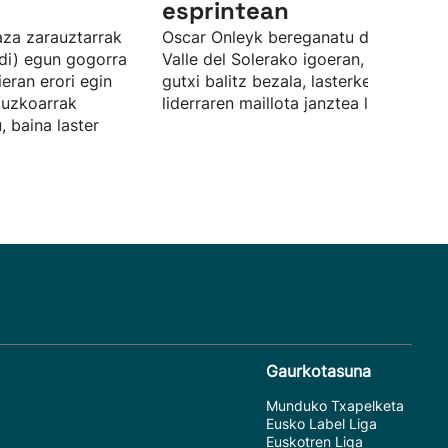
esprintean
aza zarauztarrak
Oscar Onleyk bereganatu du garaipe
di) egun gogorra
Valle del Solerako igoeran, eta, hori
ieran erori egin
gutxi balitz bezala, lasterketako
ipuzkoarrak
liderraren maillota janztea lortu du.
, baina laster
Gaurkotasuna
Munduko Txapelketa
Eusko Label Liga
Euskotren Liga