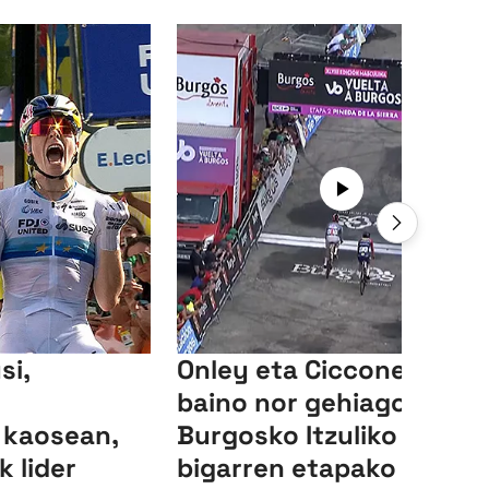
si,
Onley eta Ciccone, nor
baino nor gehiago
 kaosean,
Burgosko Itzuliko
 lider
bigarren etapako