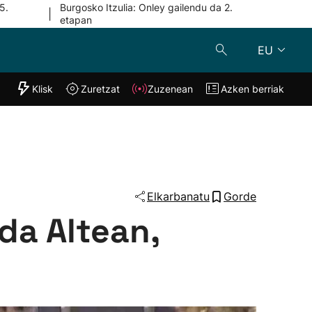
5.
Burgosko Itzulia: Onley gailendu da 2.
|
etapan
EU
"Helmuga"
Klisk
Zuretzat
Zuzenean
Azken berriak
Klisk
Zuzenean
o
Zuretzat
Azken berria
Elkarbanatu
Gorde
da Altean,