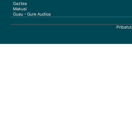
Gaztea
Makusi
Guau - Gure Audioa
Pribatut