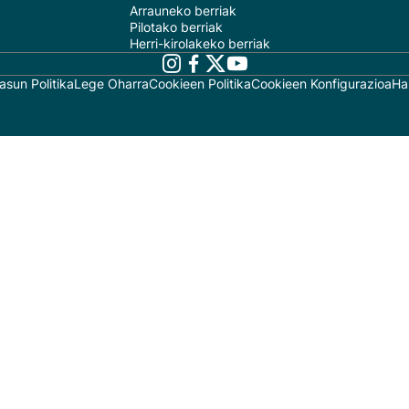
Arrauneko berriak
Pilotako berriak
Herri-kirolakeko berriak
asun Politika
Lege Oharra
Cookieen Politika
Cookieen Konfigurazioa
Ha