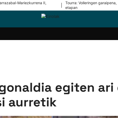
arrazabal-Mariezkurrena II,
Tourra: Volleringen garaipena, 
|
etapan
i-
Eskubaloia
Kirolak
Atletismoa
Mendi-
Kirol
lak
360
lasterketak
gehiag
Taldeak
olaritza
Lehiaketak
Zuzenean
i-
Kirol-
tzea
bideoak
l Herri
tira
gonaldia egiten ari 
i aurretik