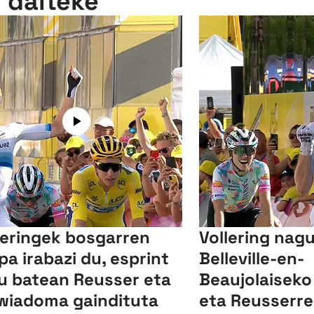
n daiteke
leringek bosgarren
Vollering nagu
pa irabazi du, esprint
Belleville-en-
u batean Reusser eta
Beaujolaiseko
wiadoma gaindituta
eta Reusserrek