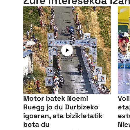
Zure interesekoa iza
Motor batek Noemi
Vol
Ruegg jo du Durbizeko
eta
igoeran, eta bizikletatik
est
bota du
Nie