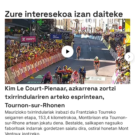
Zure interesekoa izan daiteke
Kim Le Court-Pienaar, azkarrena zortzi
txirrindulariren arteko esprintean,
Tournon-sur-Rhonen
Maurizioko txirrindulariak irabazi du Frantziako Tourreko
seigarren etapa, 153,4 kilometrokoa, Montbrison eta Tournon-
sur-Rhone artean jokatu dena. Bestalde, sailkapen nagsuiko
faboritoak indarrak gordetzen saiatu dira, ostiral honetan Mont
Ventoux igotzeko.