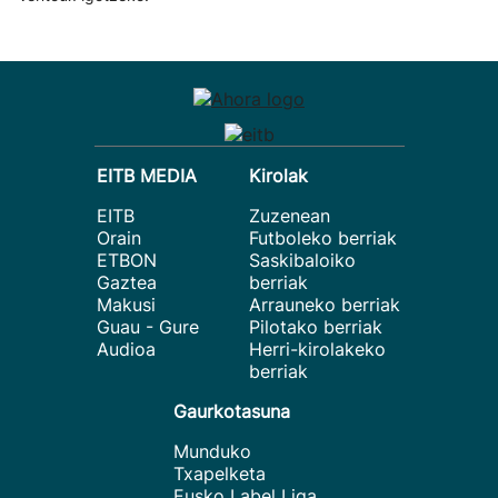
EITB MEDIA
Kirolak
EITB
Zuzenean
Orain
Futboleko berriak
ETBON
Saskibaloiko
Gaztea
berriak
Makusi
Arrauneko berriak
Guau - Gure
Pilotako berriak
Audioa
Herri-kirolakeko
berriak
Gaurkotasuna
Munduko
Txapelketa
Eusko Label Liga