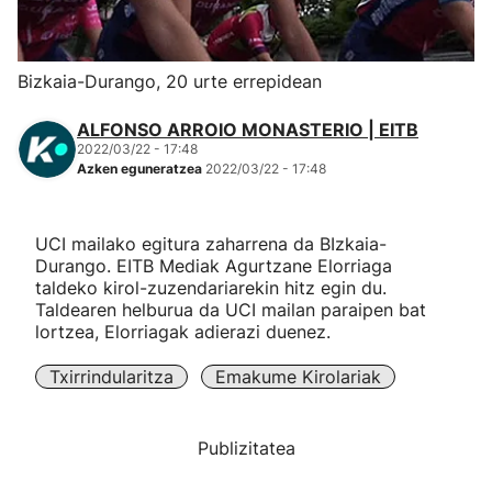
Herri-kirolak
Bizkaia-Durango, 20 urte errepidean
Eskubaloia
ALFONSO ARROIO MONASTERIO | EITB
2022/03/22 - 17:48
Kirolak 360
Azken eguneratzea
2022/03/22 - 17:48
Atletismoa
UCI mailako egitura zaharrena da BIzkaia-
Durango. EITB Mediak Agurtzane Elorriaga
Mendi-lasterketak
taldeko kirol-zuzendariarekin hitz egin du.
Taldearen helburua da UCI mailan paraipen bat
lortzea, Elorriagak adierazi duenez.
Kirol gehiago
Txirrindularitza
Emakume Kirolariak
"Helmuga"
Publizitatea