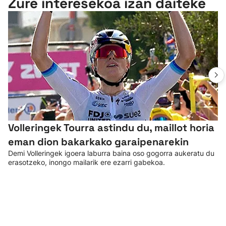
Zure interesekoa izan daiteke
Volleringek Tourra astindu du, maillot horia
eman dion bakarkako garaipenarekin
Demi Volleringek igoera laburra baina oso gogorra aukeratu du
erasotzeko, inongo mailarik ere ezarri gabekoa.