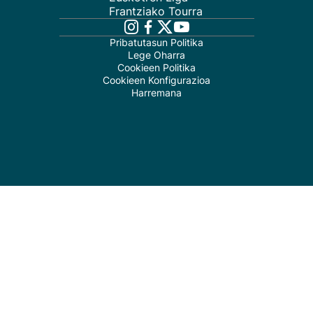
Frantziako Tourra
Pribatutasun Politika
Lege Oharra
Cookieen Politika
Cookieen Konfigurazioa
Harremana