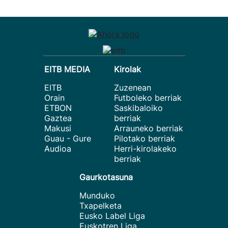
EITB MEDIA
Kirolak
EITB
Zuzenean
Orain
Futboleko berriak
ETBON
Saskibaloiko
Gaztea
berriak
Makusi
Arrauneko berriak
Guau - Gure
Pilotako berriak
Audioa
Herri-kirolakeko
berriak
Gaurkotasuna
Munduko
Txapelketa
Eusko Label Liga
Euskotren Liga