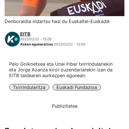
Herri-kirolak
Denboraldia indartsu hasi du Euskaltel-Euskadik
Eskubaloia
EITB
2022/02/22 - 15:29
Kirolak 360
Azken eguneratzea
2022/02/22 - 15:29
Atletismoa
Peio Goikoetxea eta Unai Iribar txirrindulariekin
eta Jorge Azanza kirol-zuzendariarekin izan da
Mendi-lasterketak
EITB taldearen aurkezpen egunean.
Txirrindularitza
Euskadi Fundazioa
Kirol gehiago
"Helmuga"
Publizitatea