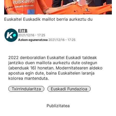
Herri-kirolak
Euskaltel Euskadik maillot berria aurkeztu du
Eskubaloia
EITB
2021/12/16 - 17:25
Kirolak 360
Azken eguneratzea
2021/12/16 - 17:25
Atletismoa
2022 denboraldian Euskaltel Euskadi taldeak
jantziko duen maillota aurkeztu dute ostegun
Mendi-lasterketak
(abenduak 16) honetan. Modernitatearen aldeko
apostua egin dute, baina Euskaltelen laranja
kolorea mantenduta.
Kirol gehiago
Txirrindularitza
Euskadi Fundazioa
"Helmuga"
Publizitatea