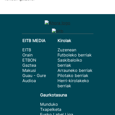
EITB MEDIA
Kirolak
EITB
Zuzenean
Orain
Futboleko berriak
ETBON
Saskibaloiko
Gaztea
berriak
Makusi
Arrauneko berriak
Guau - Gure
Pilotako berriak
Audioa
Herri-kirolakeko
berriak
Gaurkotasuna
Munduko
Txapelketa
Eusko Label Liga