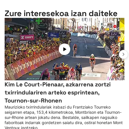
Zure interesekoa izan daiteke
Kim Le Court-Pienaar, azkarrena zortzi
txirrindulariren arteko esprintean,
Tournon-sur-Rhonen
Maurizioko txirrindulariak irabazi du Frantziako Tourreko
seigarren etapa, 153,4 kilometrokoa, Montbrison eta Tournon-
sur-Rhone artean jokatu dena. Bestalde, sailkapen nagsuiko
faboritoak indarrak gordetzen saiatu dira, ostiral honetan Mont
Ventoux igotzeko.