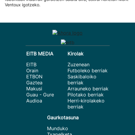
Ventoux igotzeko.
EITB MEDIA
Kirolak
EITB
Zuzenean
Orain
Futboleko berriak
ETBON
Saskibaloiko
Gaztea
berriak
Makusi
Arrauneko berriak
Guau - Gure
Pilotako berriak
Audioa
Herri-kirolakeko
berriak
Gaurkotasuna
Munduko
Txapelketa