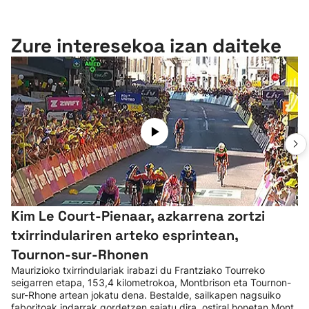
Zure interesekoa izan daiteke
Kim Le Court-Pienaar, azkarrena zortzi
txirrindulariren arteko esprintean,
Tournon-sur-Rhonen
Maurizioko txirrindulariak irabazi du Frantziako Tourreko
seigarren etapa, 153,4 kilometrokoa, Montbrison eta Tournon-
sur-Rhone artean jokatu dena. Bestalde, sailkapen nagsuiko
faboritoak indarrak gordetzen saiatu dira, ostiral honetan Mont