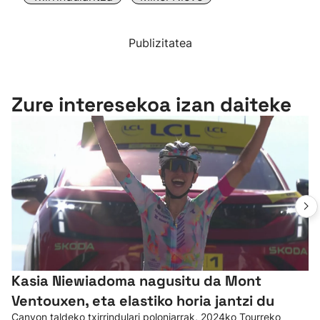
Publizitatea
Zure interesekoa izan daiteke
Kasia Niewiadoma nagusitu da Mont
Ventouxen, eta elastiko horia jantzi du
Canyon taldeko txirrindulari poloniarrak, 2024ko Tourreko