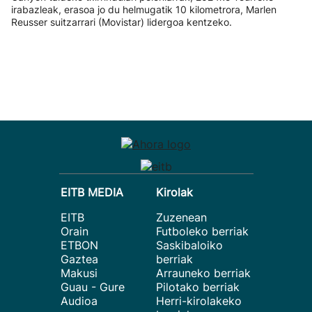
irabazleak, erasoa jo du helmugatik 10 kilometrora, Marlen
Reusser suitzarrari (Movistar) lidergoa kentzeko.
EITB MEDIA
Kirolak
EITB
Zuzenean
Orain
Futboleko berriak
ETBON
Saskibaloiko
Gaztea
berriak
Makusi
Arrauneko berriak
Guau - Gure
Pilotako berriak
Audioa
Herri-kirolakeko