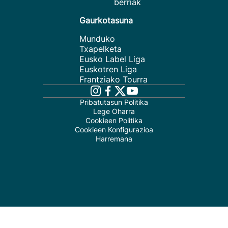
berriak
Gaurkotasuna
Munduko
Txapelketa
Eusko Label Liga
Euskotren Liga
Frantziako Tourra
Pribatutasun Politika
Lege Oharra
Cookieen Politika
Cookieen Konfigurazioa
Harremana