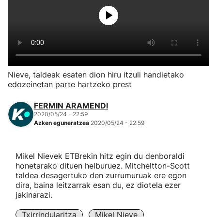
Herri-kirolak
Eskubaloia
Kirolak 360
Nieve, taldeak esaten dion hiru itzuli handietako
edozeinetan parte hartzeko prest
Atletismoa
FERMIN ARAMENDI
2020/05/24 - 22:59
Mendi-lasterketak
Azken eguneratzea
2020/05/24 - 22:59
Kirol gehiago
Mikel Nievek ETBrekin hitz egin du denboraldi
honetarako dituen helburuez. Mitcheltton-Scott
"Helmuga"
taldea desagertuko den zurrumuruak ere egon
dira, baina leitzarrak esan du, ez diotela ezer
jakinarazi.
Txirrindularitza
Mikel Nieve