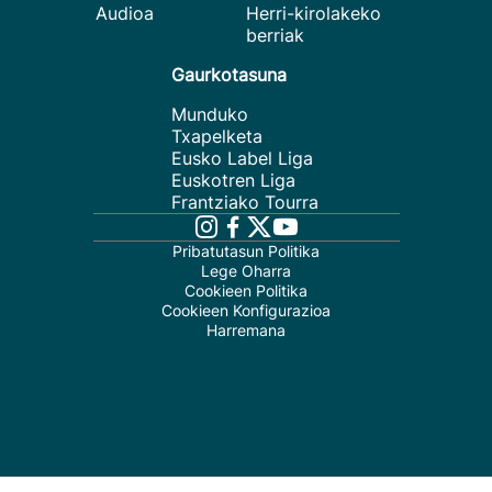
Audioa
Herri-kirolakeko
berriak
Gaurkotasuna
Munduko
Txapelketa
Eusko Label Liga
Euskotren Liga
Frantziako Tourra
Pribatutasun Politika
Lege Oharra
Cookieen Politika
Cookieen Konfigurazioa
Harremana