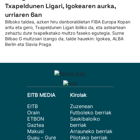
Txapeldunen Ligari, Igokearen aurka,
urriaren 6an
Bilboko taldea, azken hiru denboraldietan FIBA Europa Kopan
aritu eta gero, Txapeldunen Ligan ibiliko da, eta asteartean
zehaztu dute txapelketako multzo faseko egutegia. Surne
Bilbao G multzoan izango da, talde hauekin: Igokea, ALBA
Berlin eta Slavia Praga.
EITB MEDIA
Kirolak
EITB
Zuzenean
Orain
Futboleko berriak
ETBON
Saskibaloiko
Gaztea
berriak
Makusi
Arrauneko berriak
Guau - Gure
Pilotako berriak