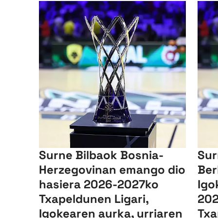
Surne Bilbaok Bosnia-
Sur
Herzegovinan emango dio
Ber
hasiera 2026-2027ko
Igo
Txapeldunen Ligari,
202
Igokearen aurka, urriaren
Txa