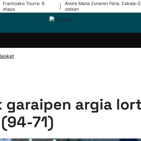
Frantziako Tourra: 9.
Andre Maria Zuriaren Feria: Zabala-Z
|
etapa
ostean
i-
Eskubaloia
Kirolak
Atletismoa
Mendi-
Kirol
lak
360
lasterketak
gehiag
Taldeak
olaritza
Lehiaketak
Zuzenean
Basket
i-
Kirol-
tzea
bideoak
l Herri
tira
 garaipen argia lor
(94-71)