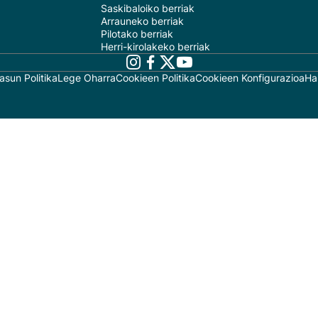
Saskibaloiko berriak
Arrauneko berriak
Pilotako berriak
Herri-kirolakeko berriak
asun Politika
Lege Oharra
Cookieen Politika
Cookieen Konfigurazioa
Ha