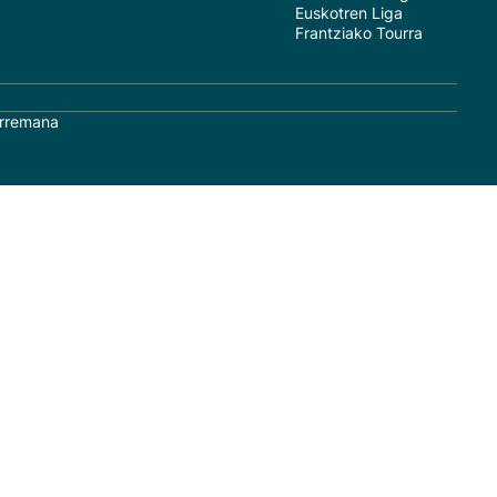
Euskotren Liga
Frantziako Tourra
rremana