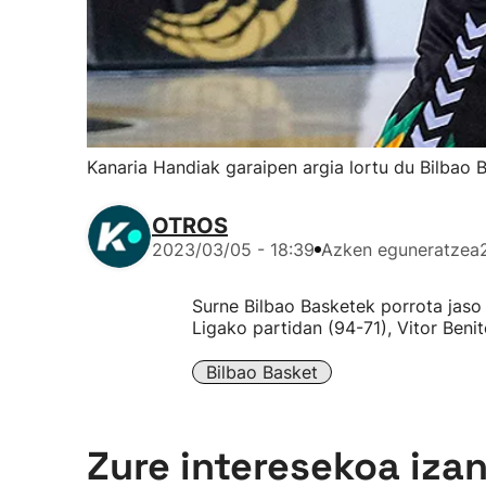
Kanaria Handiak garaipen argia lortu du Bilbao 
OTROS
2023/03/05 - 18:39
Azken eguneratzea
Surne Bilbao Basketek porrota jaso
Ligako partidan (94-71), Vitor Benit
Bilbao Basket
Zure interesekoa iza