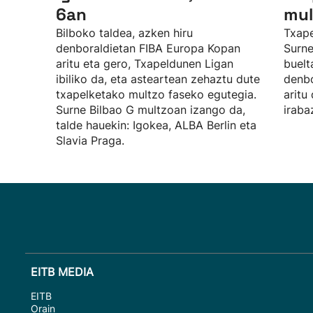
6an
mul
Bilboko taldea, azken hiru
Txape
denboraldietan FIBA Europa Kopan
Surne
aritu eta gero, Txapeldunen Ligan
buelt
ibiliko da, eta asteartean zehaztu dute
denbo
txapelketako multzo faseko egutegia.
aritu
Surne Bilbao G multzoan izango da,
iraba
talde hauekin: Igokea, ALBA Berlin eta
Slavia Praga.
EITB MEDIA
EITB
Orain