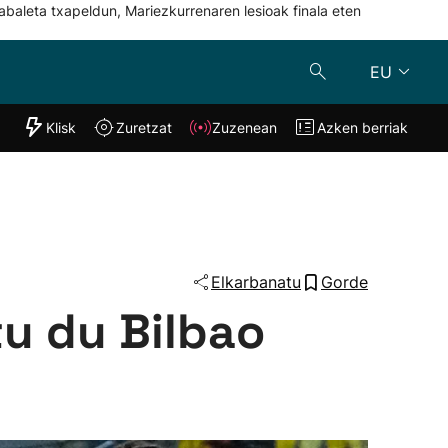
abaleta txapeldun, Mariezkurrenaren lesioak finala eten
EU
"Helmuga"
Klisk
Zuretzat
Zuzenean
Azken berriak
Klisk
Zuzenean
o
Zuretzat
Azken berria
Elkarbanatu
Gorde
tu du Bilbao