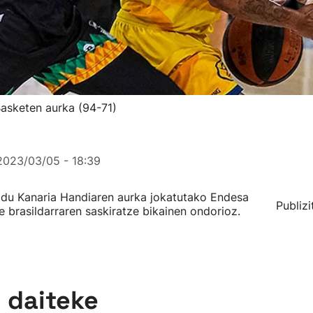
Basketen aurka (94-71)
2023/03/05 - 18:39
 du Kanaria Handiaren aurka jokatutako Endesa
Publizi
e brasildarraren saskiratze bikainen ondorioz.
n daiteke