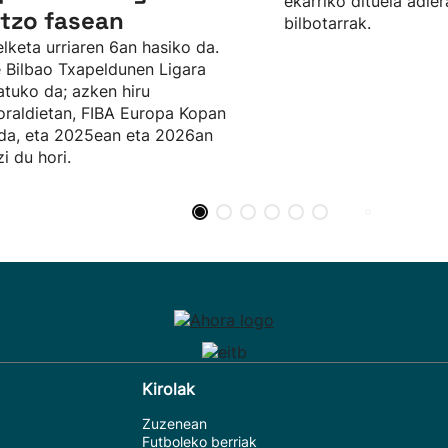
ekarriko dituela adier
tzo fasean
bilbotarrak.
lketa urriaren 6an hasiko da.
 Bilbao Txapeldunen Ligara
atuko da; azken hiru
raldietan, FIBA Europa Kopan
 da, eta 2025ean eta 2026an
zi du hori.
Kirolak
Zuzenean
Futboleko berriak