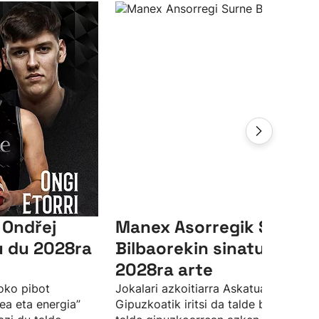
 Ondřej
Manex Asorregik Surne
u du 2028ra
Bilbaorekin sinatu du
2028ra arte
oko pibot
Jokalari azkoitiarra Askatuak
tea eta energia”
Gipuzkoatik iritsi da talde bilbotarrer