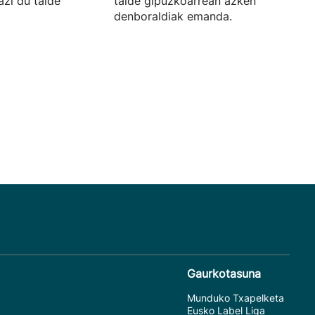
azi du talde
talde gipuzkoarrean azken hiru
denboraldiak emanda.
Gaurkotasuna
Munduko Txapelketa
Eusko Label Liga