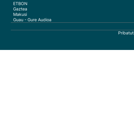
ETBON
Gaztea
Makusi
Guau - Gure Audioa
Pribatut