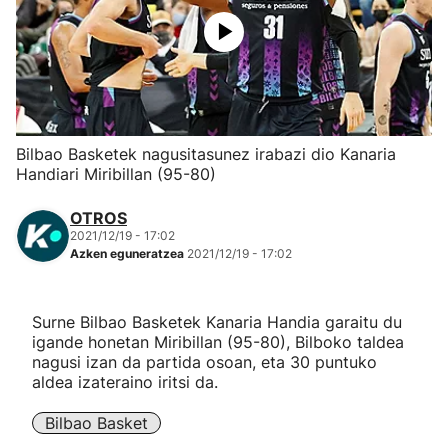
Herri-kirolak
Eskubaloia
Kirolak 360
Bilbao Basketek nagusitasunez irabazi dio Kanaria
Handiari Miribillan (95-80)
Atletismoa
OTROS
2021/12/19 - 17:02
Mendi-lasterketak
Azken eguneratzea
2021/12/19 - 17:02
Kirol gehiago
Surne Bilbao Basketek Kanaria Handia garaitu du
igande honetan Miribillan (95-80), Bilboko taldea
"Helmuga"
nagusi izan da partida osoan, eta 30 puntuko
aldea izateraino iritsi da.
Bilbao Basket