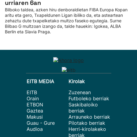
urriaren 6an
Bilboko taldea, azken hiru denboraldietan FIBA Europa Kopan
aritu eta gero, Txapeldunen Ligan ibiliko da, eta asteartean
zehaztu dute txapelketako multzo faseko egutegia. Surne
Bilbao G multzoan izango da, talde hauekin: Igokea, ALBA
Berlin eta Slavia Praga.
EITB MEDIA
Kirolak
EITB
Zuzenean
Orain
Futboleko berriak
ETBON
Saskibaloiko
Gaztea
berriak
Makusi
Arrauneko berriak
Guau - Gure
Pilotako berriak
Audioa
Herri-kirolakeko
berriak