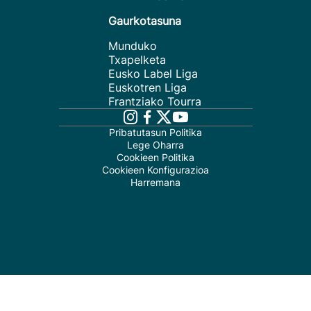
Gaurkotasuna
Munduko
Txapelketa
Eusko Label Liga
Euskotren Liga
Frantziako Tourra
Pribatutasun Politika
Lege Oharra
Cookieen Politika
Cookieen Konfigurazioa
Harremana