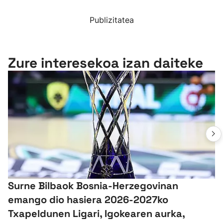
Publizitatea
Zure interesekoa izan daiteke
Surne Bilbaok Bosnia-Herzegovinan
emango dio hasiera 2026-2027ko
Txapeldunen Ligari, Igokearen aurka,