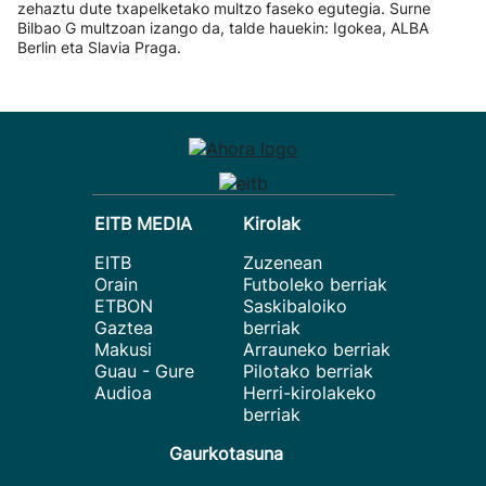
zehaztu dute txapelketako multzo faseko egutegia. Surne
Bilbao G multzoan izango da, talde hauekin: Igokea, ALBA
Berlin eta Slavia Praga.
EITB MEDIA
Kirolak
EITB
Zuzenean
Orain
Futboleko berriak
ETBON
Saskibaloiko
Gaztea
berriak
Makusi
Arrauneko berriak
Guau - Gure
Pilotako berriak
Audioa
Herri-kirolakeko
berriak
Gaurkotasuna