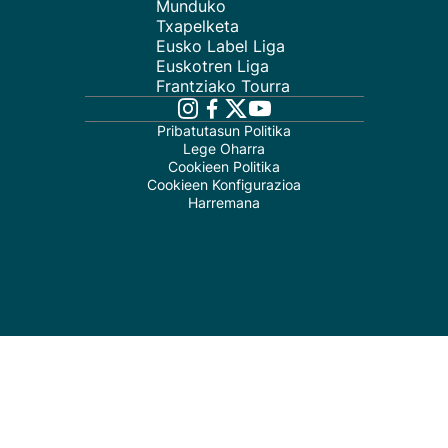
Munduko
Txapelketa
Eusko Label Liga
Euskotren Liga
Frantziako Tourra
Pribatutasun Politika
Lege Oharra
Cookieen Politika
Cookieen Konfigurazioa
Harremana