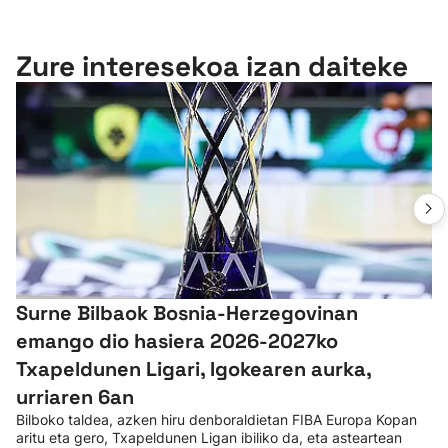
Zure interesekoa izan daiteke
Surne Bilbaok Bosnia-Herzegovinan
emango dio hasiera 2026-2027ko
Txapeldunen Ligari, Igokearen aurka,
urriaren 6an
Bilboko taldea, azken hiru denboraldietan FIBA Europa Kopan
aritu eta gero, Txapeldunen Ligan ibiliko da, eta asteartean