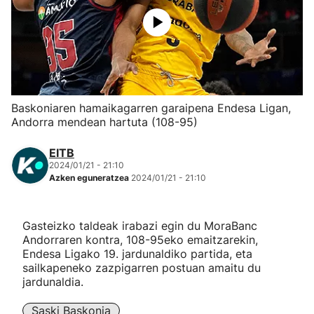
Herri-kirolak
Eskubaloia
Kirolak 360
Baskoniaren hamaikagarren garaipena Endesa Ligan,
Andorra mendean hartuta (108-95)
Atletismoa
EITB
2024/01/21 - 21:10
Mendi-lasterketak
Azken eguneratzea
2024/01/21 - 21:10
Kirol gehiago
Gasteizko taldeak irabazi egin du MoraBanc
Andorraren kontra, 108-95eko emaitzarekin,
"Helmuga"
Endesa Ligako 19. jardunaldiko partida, eta
sailkapeneko zazpigarren postuan amaitu du
jardunaldia.
Saski Baskonia