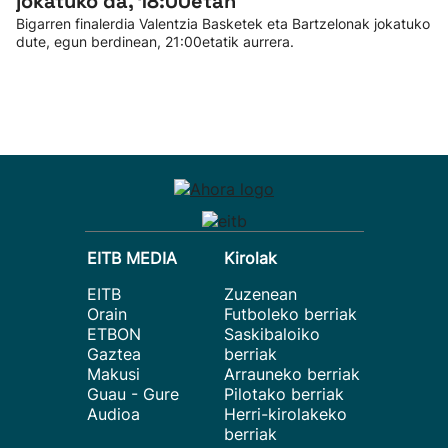
jokatuko da, 18:00etan
Bigarren finalerdia Valentzia Basketek eta Bartzelonak jokatuko
dute, egun berdinean, 21:00etatik aurrera.
EITB MEDIA
Kirolak
EITB
Zuzenean
Orain
Futboleko berriak
ETBON
Saskibaloiko
Gaztea
berriak
Makusi
Arrauneko berriak
Guau - Gure
Pilotako berriak
Audioa
Herri-kirolakeko
berriak