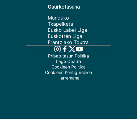
Gaurkotasuna
Munduko
Txapelketa
Eusko Label Liga
Euskotren Liga
Frantziako Tourra
Pribatutasun Politika
Lege Oharra
Cookieen Politika
Cookieen Konfigurazioa
Harremana