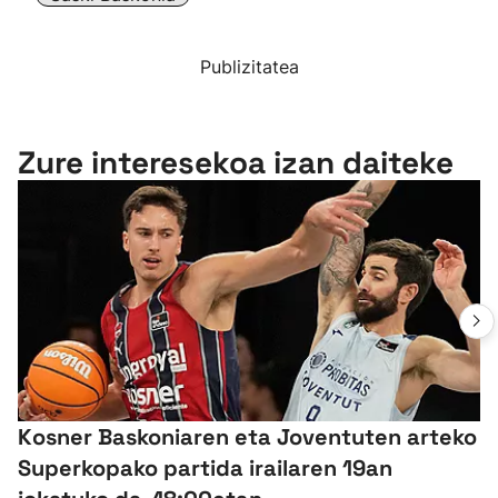
Publizitatea
Zure interesekoa izan daiteke
Kosner Baskoniaren eta Joventuten arteko
Superkopako partida irailaren 19an