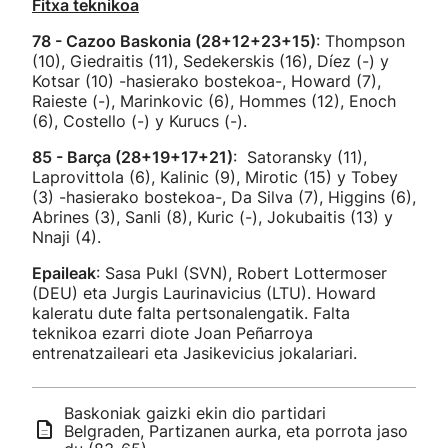
Fitxa teknikoa
78 - Cazoo Baskonia (28+12+23+15)
: Thompson
(10), Giedraitis (11), Sedekerskis (16), Díez (-) y
Kotsar (10) -hasierako bostekoa-, Howard (7),
Raieste (-), Marinkovic (6), Hommes (12), Enoch
(6), Costello (-) y Kurucs (-).
85 - Barça (28+19+17+21)
: Satoransky (11),
Laprovittola (6), Kalinic (9), Mirotic (15) y Tobey
(3) -hasierako bostekoa-, Da Silva (7), Higgins (6),
Abrines (3), Sanli (8), Kuric (-), Jokubaitis (13) y
Nnaji (4).
Epaileak
: Sasa Pukl (SVN), Robert Lottermoser
(DEU) eta Jurgis Laurinavicius (LTU). Howard
kaleratu dute falta pertsonalengatik. Falta
teknikoa ezarri diote Joan Peñarroya
entrenatzaileari eta Jasikevicius jokalariari.
Baskoniak gaizki ekin dio partidari
Belgraden, Partizanen aurka, eta porrota jaso