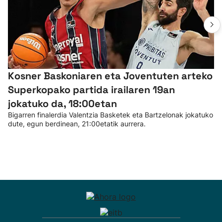
Kosner Baskoniaren eta Joventuten arteko
Superkopako partida irailaren 19an
jokatuko da, 18:00etan
Bigarren finalerdia Valentzia Basketek eta Bartzelonak jokatuko
dute, egun berdinean, 21:00etatik aurrera.