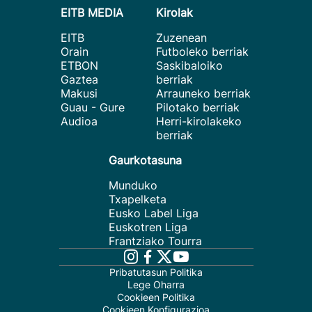
EITB MEDIA
Kirolak
EITB
Zuzenean
Orain
Futboleko berriak
ETBON
Saskibaloiko
Gaztea
berriak
Makusi
Arrauneko berriak
Guau - Gure
Pilotako berriak
Audioa
Herri-kirolakeko
berriak
Gaurkotasuna
Munduko
Txapelketa
Eusko Label Liga
Euskotren Liga
Frantziako Tourra
Pribatutasun Politika
Lege Oharra
Cookieen Politika
Cookieen Konfigurazioa