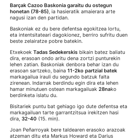
Barçak Cazoo Baskonia garaitu du ostegun
honetan (78-85)
, ia hasieratik amaierara arte
nagusi izan den partidan.
Baskoniak ez du bere defentsa egokitzea lortu,
eta intentsitateari dagokionez, berriro sufritu duen
beste zelairatze pobre batekin.
Etxekoek
Tadas Sedekerskis
bikain batez baliatu
dira, erasoan ondo aritu dena zortzi punturekin
lehen zatian. Baskoniak denbora behar izan du
erasoan sartzeko, baina
11-2ko
partzial batek
markagailua irauli du segundo batzuk falta
zirenean. Indarrak berdindu egin dira eta lehen
hamar minutuen ostean markagailuak
28na
ko
berdinketa islatu du.
Bisitariek puntu bat gehiago igo dute defentsa eta
markagailuan tarte garrantzitsua irekitzen hasi
dira,
32-40
(15. min).
Joan Peñarroyak bere taldearen erasoko arazoak
atzeman ditu eta Markus Howard eta Darius