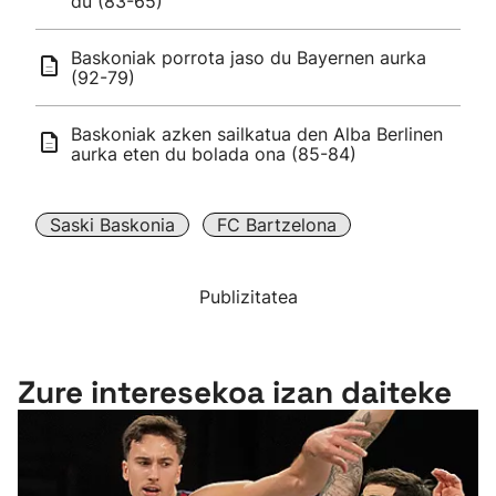
du (83-65)
Baskoniak porrota jaso du Bayernen aurka
(92-79)
Baskoniak azken sailkatua den Alba Berlinen
aurka eten du bolada ona (85-84)
Saski Baskonia
FC Bartzelona
Publizitatea
Zure interesekoa izan daiteke