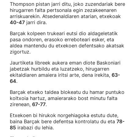
Thompson pistan jarri ditu, joko zuzendariak bere
hirugarren falta pertsonala egin zezakeenaren
arriskuarekin. Atsedenaldiaren atarian, etxekoak
40-47
jarri dira.
Barçak kolpeen trukeari eutsi dio aldageletatik
pasa ondoren, erasoko erreboteari esker, eta
aldea mantendu du etxekoen defentsako akatsak
zigortuz.
Jaurtiketa libreek aukera eman diote Baskoniari
jabetzak hurbildu eta luzatzeko, hirugarren
ekitaldiaren amaiera iritsi arte, dena irekita,
63-
64
.
Barçak etxeko taldea blokeatu du hamar puntuko
koltxoia hartuz, amaierarako bost minutu falta
zirenean,
67-77
.
Etxekoen bi hirukok norgehiagoka estutu dute,
baina Barçak bere defentsa kontrolatu du eta
78-
85
irabazi du lehia.