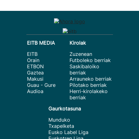
EITB MEDIA
Kirolak
EITB
Zuzenean
Orain
Futboleko berriak
ETBON
Saskibaloiko
Gaztea
berriak
Makusi
Arrauneko berriak
Guau - Gure
Pilotako berriak
Audioa
Herri-kirolakeko
berriak
Gaurkotasuna
Munduko
Txapelketa
Eusko Label Liga
Euskotren Liga