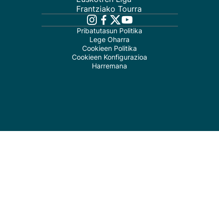
Frantziako Tourra
Pribatutasun Politika
Lege Oharra
Cookieen Politika
Cookieen Konfigurazioa
Harremana