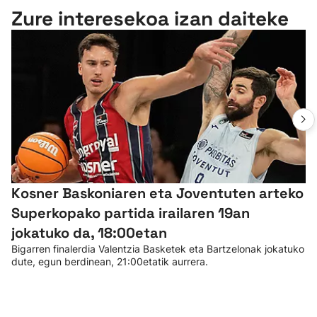
Zure interesekoa izan daiteke
Kosner Baskoniaren eta Joventuten arteko
Superkopako partida irailaren 19an
jokatuko da, 18:00etan
Bigarren finalerdia Valentzia Basketek eta Bartzelonak jokatuko
dute, egun berdinean, 21:00etatik aurrera.