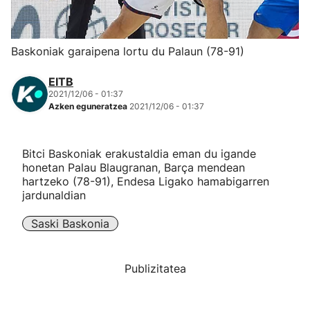
Herri-kirolak
Baskoniak garaipena lortu du Palaun (78-91)
Eskubaloia
EITB
2021/12/06 - 01:37
Kirolak 360
Azken eguneratzea
2021/12/06 - 01:37
Atletismoa
Bitci Baskoniak erakustaldia eman du igande
honetan Palau Blaugranan, Barça mendean
Mendi-lasterketak
hartzeko (78-91), Endesa Ligako hamabigarren
jardunaldian
Kirol gehiago
Saski Baskonia
"Helmuga"
Publizitatea