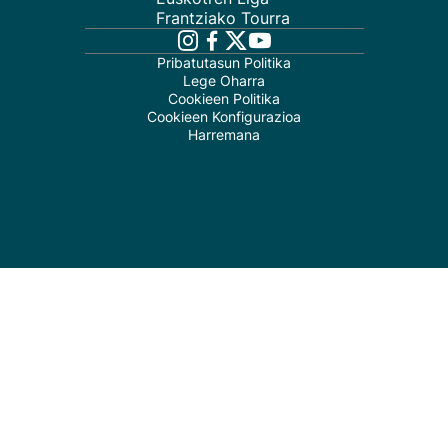
Frantziako Tourra
Pribatutasun Politika
Lege Oharra
Cookieen Politika
Cookieen Konfigurazioa
Harremana