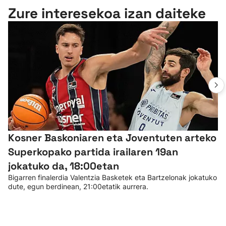
Zure interesekoa izan daiteke
Kosner Baskoniaren eta Joventuten arteko
Superkopako partida irailaren 19an
jokatuko da, 18:00etan
Bigarren finalerdia Valentzia Basketek eta Bartzelonak jokatuko
dute, egun berdinean, 21:00etatik aurrera.