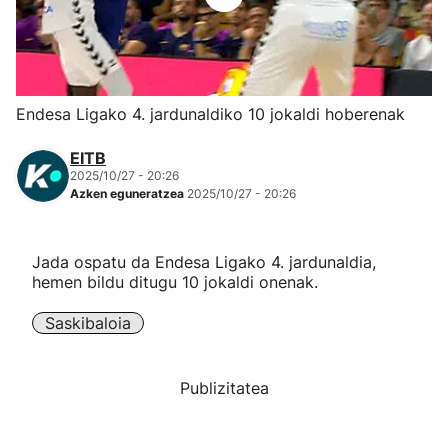
Herri-kirolak
Eskubaloia
Endesa Ligako 4. jardunaldiko 10 jokaldi hoberenak
Kirolak 360
EITB
2025/10/27 - 20:26
Azken eguneratzea
2025/10/27 - 20:26
Atletismoa
Mendi-lasterketak
Jada ospatu da Endesa Ligako 4. jardunaldia,
hemen bildu ditugu 10 jokaldi onenak.
Kirol gehiago
Saskibaloia
"Helmuga"
Publizitatea