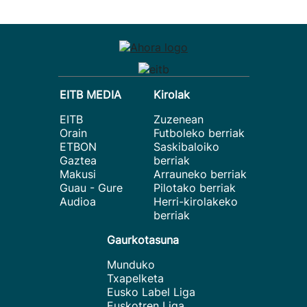
EITB MEDIA
Kirolak
EITB
Zuzenean
Orain
Futboleko berriak
ETBON
Saskibaloiko
Gaztea
berriak
Makusi
Arrauneko berriak
Guau - Gure
Pilotako berriak
Audioa
Herri-kirolakeko
berriak
Gaurkotasuna
Munduko
Txapelketa
Eusko Label Liga
Euskotren Liga