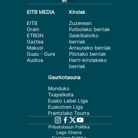
EITB MEDIA
Kirolak
EITB
Zuzenean
Orain
Futboleko berriak
ETBON
Saskibaloiko
Gaztea
berriak
Makusi
Arrauneko berriak
Guau - Gure
Pilotako berriak
Audioa
Herri-kirolakeko
berriak
Gaurkotasuna
Munduko
Txapelketa
Eusko Label Liga
Euskotren Liga
Frantziako Tourra
Pribatutasun Politika
Lege Oharra
Cookieen Politika