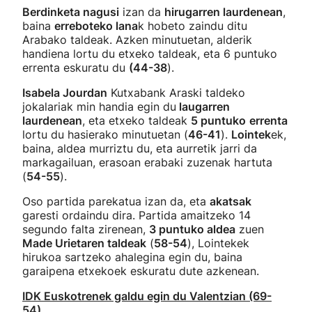
Berdinketa nagusi
izan da
hirugarren laurdenean
,
baina
erreboteko lana
k hobeto zaindu ditu
Arabako taldeak. Azken minutuetan, alderik
handiena lortu du etxeko taldeak, eta 6 puntuko
errenta eskuratu du
(44-38
).
Isabela Jourdan
Kutxabank Araski taldeko
jokalariak min handia egin du
laugarren
laurdenean
, eta etxeko taldeak
5 puntuko
errenta
lortu du hasierako minutuetan (
46-41
).
Lointek
ek,
baina, aldea murriztu du, eta aurretik jarri da
markagailuan, erasoan erabaki zuzenak hartuta
(
54-55
).
Oso partida parekatua izan da, eta
akatsak
garesti ordaindu dira. Partida amaitzeko 14
segundo falta zirenean,
3 puntuko aldea
zuen
Made Urietaren taldeak
(
58-54
), Lointekek
hirukoa sartzeko ahalegina egin du, baina
garaipena etxekoek eskuratu dute azkenean.
IDK Euskotrenek galdu egin du Valentzian (69-
54)