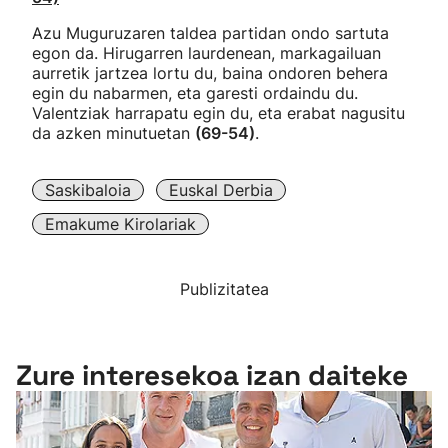
Azu Muguruzaren taldea partidan ondo sartuta
egon da. Hirugarren laurdenean, markagailuan
aurretik jartzea lortu du, baina ondoren behera
egin du nabarmen, eta garesti ordaindu du.
Valentziak harrapatu egin du, eta erabat nagusitu
da azken minutuetan
(69-54)
.
Saskibaloia
Euskal Derbia
Emakume Kirolariak
Publizitatea
Zure interesekoa izan daiteke