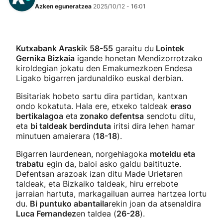
Azken eguneratzea
2025/10/12 - 16:01
Kutxabank Araski
k
58-55
garaitu du
Lointek
Gernika Bizkaia
igande honetan Mendizorrotzako
kiroldegian jokatu den Emakumezkoen Endesa
Ligako bigarren jardunaldiko euskal derbian.
Bisitariak hobeto sartu dira partidan, kantxan
ondo kokatuta. Hala ere, etxeko taldeak
eraso
bertikalagoa
eta
zonako defentsa
sendotu ditu,
eta
bi taldeak berdinduta
iritsi dira lehen hamar
minutuen amaierara (
18-18
).
Bigarren laurdenean, norgehiagoka
moteldu eta
trabatu
egin da, baloi asko galdu baitituzte.
Defentsan arazoak izan ditu Made Urietaren
taldeak, eta Bizkaiko taldeak, hiru errebote
jarraian hartuta, markagailuan aurrea hartzea lortu
du.
Bi puntuko abantaila
rekin joan da atsenaldira
Luca Fernandez
en taldea (
26-28
).