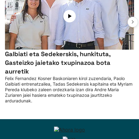
Galbiati eta Sedekerskis, hunkituta,
Gasteizko jaietako txupinazoa bota
aurretik
Felix Fernandez Kosner Baskoniaren kirol zuzendaria, Paolo
Galbiati entrenatzailea, Tadas Sedekersis kapitaina eta Myriam
Pereda klubeko zaleen ordezkaria izan dira Andre Maria
Zuriaren jaiei hasiera emateko txupinazoa jaurtitzeko
arduradunak.