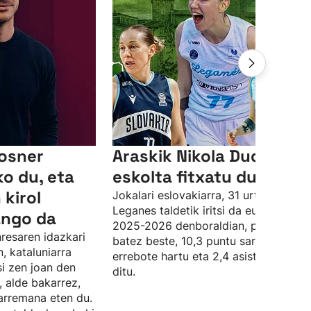
Kosner
Araskik Nikola Dudasova
ko du, eta
eskolta fitxatu du
 kirol
Jokalari eslovakiarra, 31 urtekoa bera
Leganes taldetik iritsi da euskal talde
ango da
2025-2026 denboraldian, partidako,
resaren idazkari
batez beste, 10,3 puntu sartu, 3,5
, kataluniarra
errebote hartu eta 2,4 asistentzia em
si zen joan den
ditu.
, alde bakarrez,
arremana eten du.