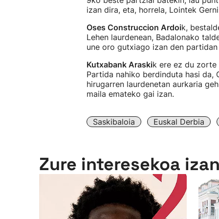
9ko beste partzial batekin, lau pun
izan dira, eta, horrela, Lointek Gern
Oses Construccion Ardoi
k, bestald
Lehen laurdenean, Badalonako talde
une oro gutxiago izan den partidan
Kutxabank Araski
k ere ez du zorte
Partida nahiko berdinduta hasi da, 
hirugarren laurdenetan aurkaria geh
maila emateko gai izan.
Saskibaloia
Euskal Derbia
Zure interesekoa iza