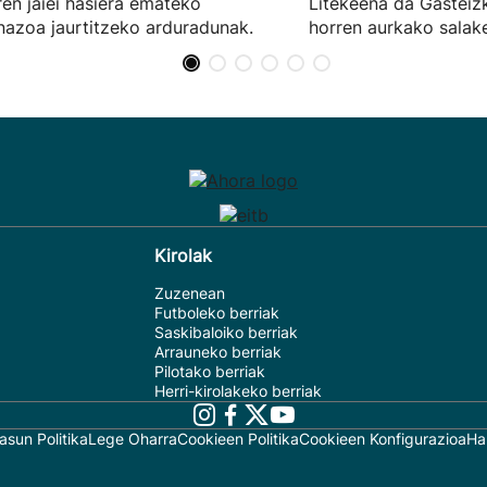
ren jaiei hasiera emateko
Litekeena da Gasteiz
nazoa jaurtitzeko arduradunak.
horren aurkako salake
Kirolak
Zuzenean
Futboleko berriak
Saskibaloiko berriak
Arrauneko berriak
Pilotako berriak
Herri-kirolakeko berriak
asun Politika
Lege Oharra
Cookieen Politika
Cookieen Konfigurazioa
Ha