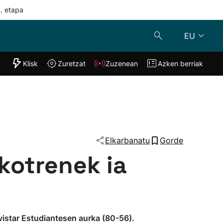
4. etapa
EU
"Helmuga"
Klisk
Zuretzat
Zuzenean
Azken berriak
Klisk
Zuzenean
o
Zuretzat
Azken berria
Elkarbanatu
Gorde
kotrenek ia
vistar Estudiantesen aurka (80-56).