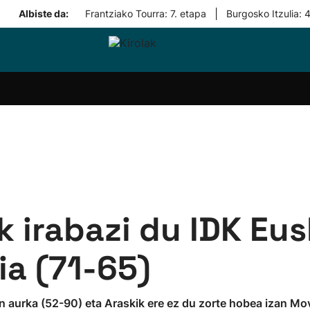
|
Albiste da:
Frantziako Tourra: 7. etapa
Burgosko Itzulia: 
i-
Eskubaloia
Kirolak
Atletismoa
Mendi-
Kirol
lak
360
lasterketak
gehiag
Taldeak
olaritza
Lehiaketak
Zuzenean
i-
Kirol-
tzea
bideoak
l Herri
tira
k irabazi du IDK Eus
ia (71-65)
n aurka (52-90) eta Araskik ere ez du zorte hobea izan Mo