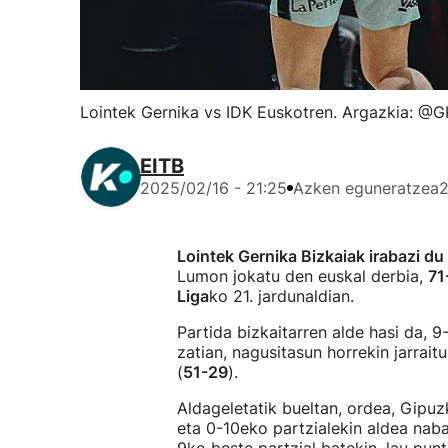
Lointek Gernika vs IDK Euskotren. Argazkia: @
EITB
2025/02/16 - 21:25
Azken eguneratzea
2
Lointek Gernika Bizkaiak irabazi d
Lumon jokatu den euskal derbia,
71
Liga
ko 21. jardunaldian.
Partida bizkaitarren alde hasi da, 9
zatian, nagusitasun horrekin jarrait
(
51-29
).
Aldageletatik bueltan, ordea, Gipuz
eta 0-10eko partzialekin aldea nab