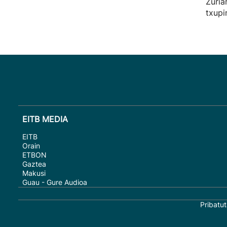
Zuria
txupi
EITB MEDIA
EITB
Orain
ETBON
Gaztea
Makusi
Guau - Gure Audioa
Pribatut