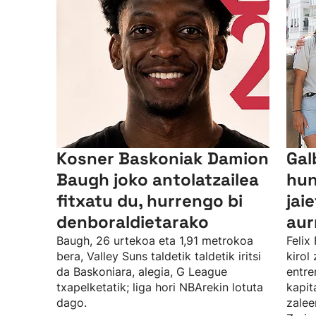
Kosner Baskoniak Damion
Gal
Baugh joko antolatzailea
hun
fitxatu du, hurrengo bi
jai
denboraldietarako
aur
Baugh, 26 urtekoa eta 1,91 metrokoa
Felix
bera, Valley Suns taldetik taldetik iritsi
kirol
da Baskoniara, alegia, G League
entre
txapelketatik; liga hori NBArekin lotuta
kapit
dago.
zalee