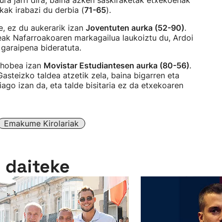
tura jarri dira, baina azken saskiraketak etxekoenak
ikak irabazi du derbia (
71-65
).
e, ez du aukerarik izan
Joventuten aurka (52-90)
.
ak Nafarroakoaren markagailua laukoiztu du, Ardoi
 garaipena bideratuta.
 hobea izan
Movistar Estudiantesen aurka (80-56)
.
Gasteizko taldea atzetik zela, baina bigarren eta
iago izan da, eta talde bisitaria ez da etxekoaren
Emakume Kirolariak
n daiteke