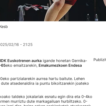
GKesb
025/02/16 - 21:25
Publizi
u IDK Euskotrenen aurka
igande honetan Gernika-
-65
eko emaitzarekin,
Emakumezkoen Endesa
-0eko partzialarekin aurrea hartu baitute. Lehen
u dute atsedenaldira ia puntu bikoitzarekin joateko
koako taldeko jokalariak esnatu egin dira eta 0-4ko
armen murriztu dute markagailuan hurbiltzeko. 0-