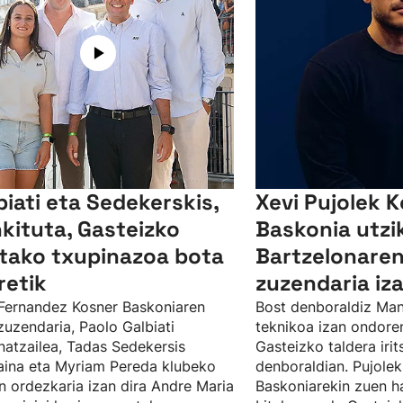
biati eta Sedekerskis,
Xevi Pujolek 
kituta, Gasteizko
Baskonia utzi
etako txupinazoa bota
Bartzelonaren
retik
zuzendaria iz
 Fernandez Kosner Baskoniaren
Bost denboraldiz Man
 zuzendaria, Paolo Galbiati
teknikoa izan ondoren
natzailea, Tadas Sedekersis
Gasteizko taldera irit
aina eta Myriam Pereda klubeko
denboraldian. Pujolek
n ordezkaria izan dira Andre Maria
Baskoniarekin zuen h