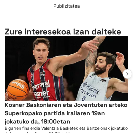
Publizitatea
Zure interesekoa izan daiteke
Kosner Baskoniaren eta Joventuten arteko
Superkopako partida irailaren 19an
jokatuko da, 18:00etan
Bigarren finalerdia Valentzia Basketek eta Bartzelonak jokatuko