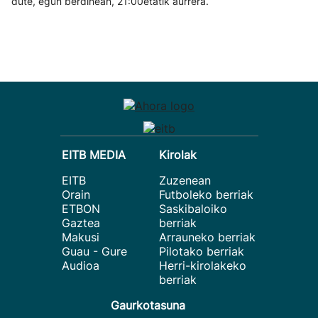
dute, egun berdinean, 21:00etatik aurrera.
EITB MEDIA
Kirolak
EITB
Zuzenean
Orain
Futboleko berriak
ETBON
Saskibaloiko
Gaztea
berriak
Makusi
Arrauneko berriak
Guau - Gure
Pilotako berriak
Audioa
Herri-kirolakeko
berriak
Gaurkotasuna