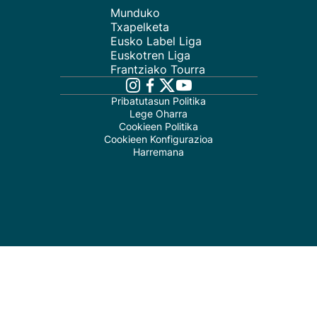
Munduko
Txapelketa
Eusko Label Liga
Euskotren Liga
Frantziako Tourra
Pribatutasun Politika
Lege Oharra
Cookieen Politika
Cookieen Konfigurazioa
Harremana