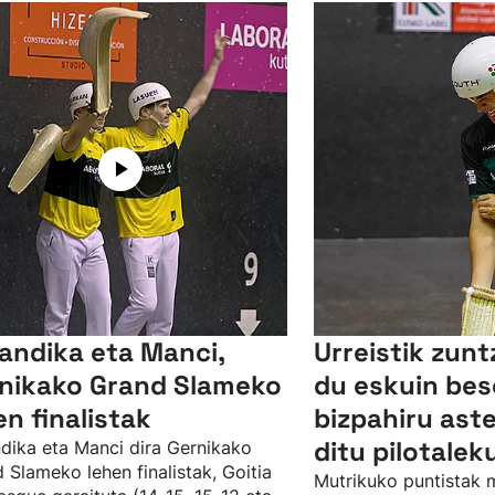
andika eta Manci,
Urreistik zun
nikako Grand Slameko
du eskuin bes
en finalistak
bizpahiru as
ditu pilotalek
dika eta Manci dira Gernikako
 Slameko lehen finalistak, Goitia
Mutrikuko puntistak 