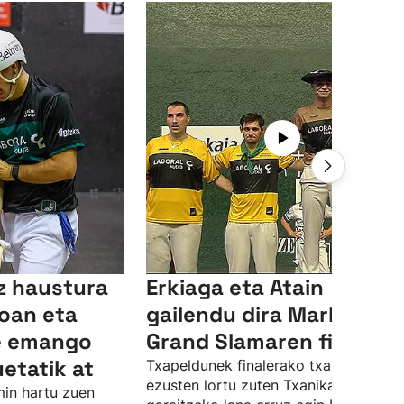
tz haustura
Erkiaga eta Atain
oan eta
gailendu dira Markinako
te emango
Grand Slamaren finalean
uetatik at
Txapeldunek finalerako txartela
ezusten lortu zuten Txanika eta Saleg
min hartu zuen