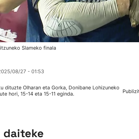
itzuneko Slameko finala
2025/08/27 - 01:53
 dituzte Olharan eta Gorka, Donibane Lohizuneko
Publizi
ute hori, 15-14 eta 15-11 eginda.
n daiteke