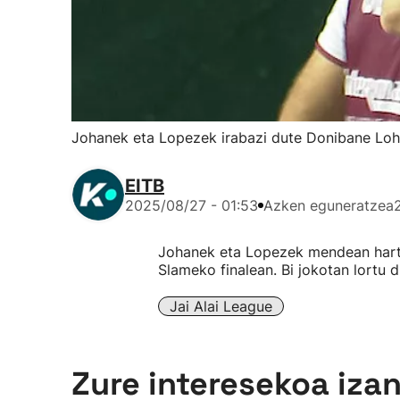
Johanek eta Lopezek irabazi dute Donibane Loh
EITB
2025/08/27 - 01:53
Azken eguneratzea
Johanek eta Lopezek mendean hartu
Slameko finalean. Bi jokotan lortu d
Jai Alai League
Zure interesekoa iza