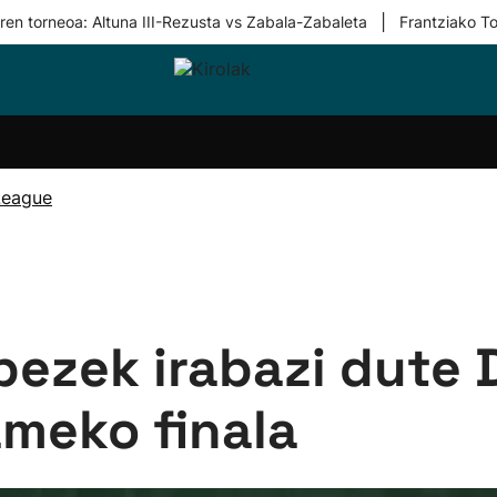
|
ren torneoa: Altuna III-Rezusta vs Zabala-Zabaleta
Frantziako To
i-
Eskubaloia
Kirolak
Atletismoa
Mendi-
Kirol
lak
360
lasterketak
gehiag
Taldeak
olaritza
Lehiaketak
Zuzenean
 League
i-
Kirol-
tzea
bideoak
l Herri
tira
pezek irabazi dute
meko finala