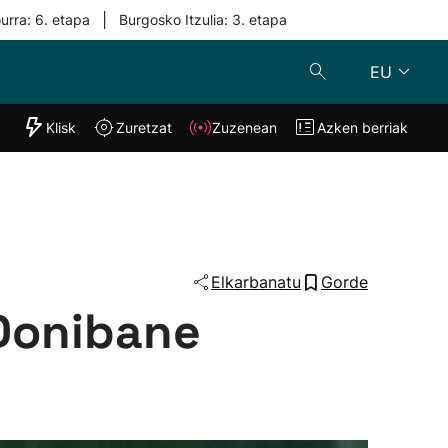
|
urra: 6. etapa
Burgosko Itzulia: 3. etapa
EU
"Helmuga"
Klisk
Zuretzat
Zuzenean
Azken berriak
Klisk
Zuzenean
o
Zuretzat
Azken berria
Elkarbanatu
Gorde
 Donibane