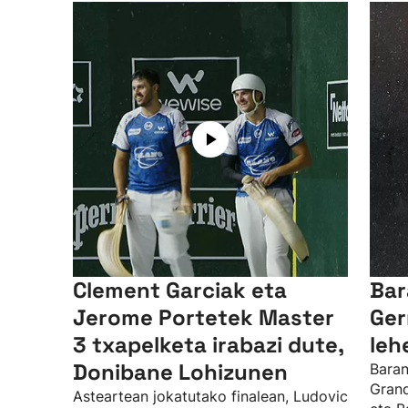
Clement Garciak eta
Bar
Jerome Portetek Master
Ger
3 txapelketa irabazi dute,
leh
Donibane Lohizunen
Baran
Grand
Asteartean jokatutako finalean, Ludovic