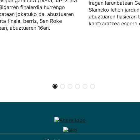
asque garaituta (14-15, 15-12 eta
iragan larunbatean G
 Bigarren finalerdia hurrengo
Slameko lehen jarduna
batean jokatuko da, abuztuaren
abuztuaren hasieran b
eta finala, berriz, San Roke
kantxaratzea espero 
an, abuztuaren 16an.