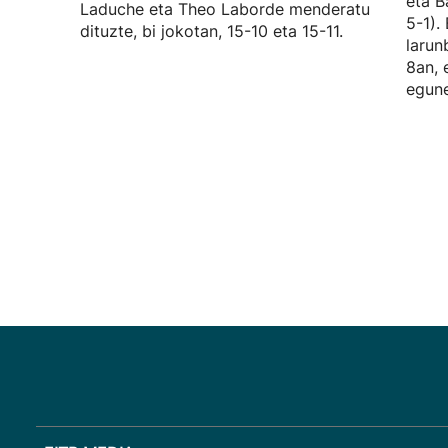
eta B
Laduche eta Theo Laborde menderatu
5-1).
dituzte, bi jokotan, 15-10 eta 15-11.
larun
8an, 
egune