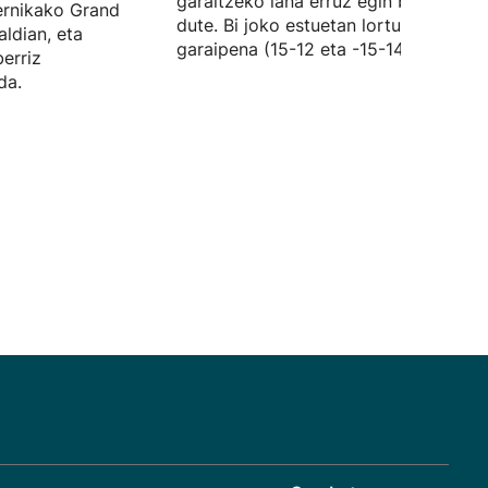
garaitzeko lana erruz egin behar izan
ernikako Grand
dute. Bi joko estuetan lortu dute
ldian, eta
garaipena (15-12 eta -15-14).
erriz
da.