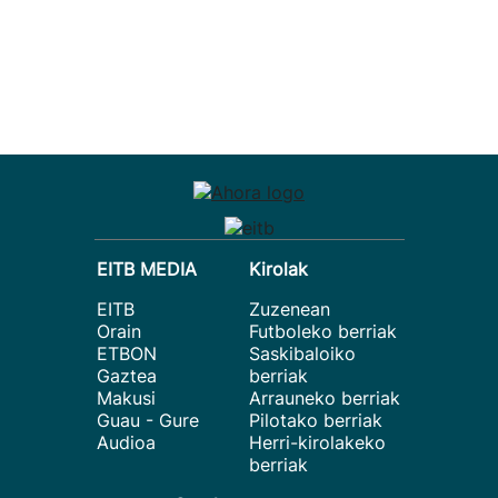
EITB MEDIA
Kirolak
EITB
Zuzenean
Orain
Futboleko berriak
ETBON
Saskibaloiko
Gaztea
berriak
Makusi
Arrauneko berriak
Guau - Gure
Pilotako berriak
Audioa
Herri-kirolakeko
berriak