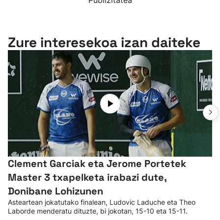
Publizitatea
Zure interesekoa izan daiteke
Clement Garciak eta Jerome Portetek
Master 3 txapelketa irabazi dute,
Donibane Lohizunen
Asteartean jokatutako finalean, Ludovic Laduche eta Theo
Laborde menderatu dituzte, bi jokotan, 15-10 eta 15-11.