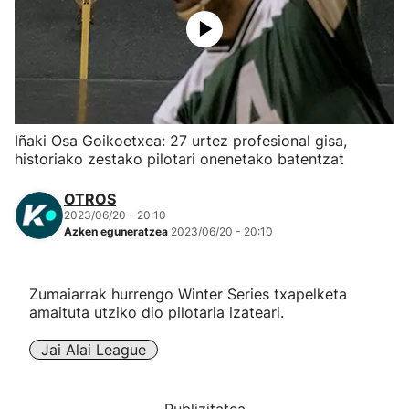
Herri-kirolak
Eskubaloia
Kirolak 360
Iñaki Osa Goikoetxea: 27 urtez profesional gisa,
historiako zestako pilotari onenetako batentzat
Atletismoa
OTROS
2023/06/20 - 20:10
Mendi-lasterketak
Azken eguneratzea
2023/06/20 - 20:10
Kirol gehiago
Zumaiarrak hurrengo Winter Series txapelketa
amaituta utziko dio pilotaria izateari.
"Helmuga"
Jai Alai League