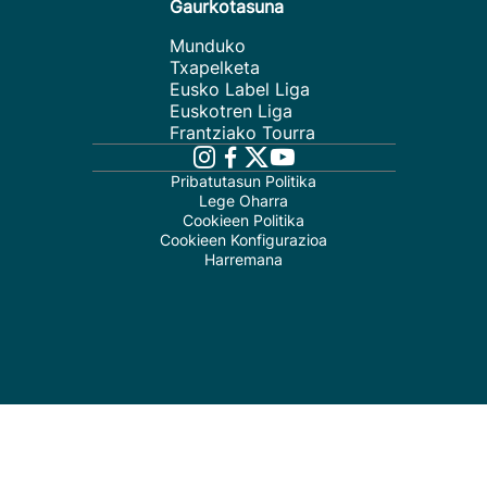
Gaurkotasuna
Munduko
Txapelketa
Eusko Label Liga
Euskotren Liga
Frantziako Tourra
Pribatutasun Politika
Lege Oharra
Cookieen Politika
Cookieen Konfigurazioa
Harremana