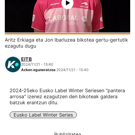
Herri-kirolak
Eskubaloia
Aritz Erkiaga eta Jon Ibarluzea bikotea gertu-gertutik
Kirolak 360
ezagutu dugu
EITB
Atletismoa
2024/11/21 - 15:40
Azken eguneratzea
2024/11/21 - 15:40
Mendi-lasterketak
2024-25eko Eusko Label Winter Seriesen "pantera
Kirol gehiago
arrosa" izenez ezagutzen den bikoteak galdera
batzuk erantzun ditu.
"Helmuga"
Eusko Label Winter Series
Publizitatea