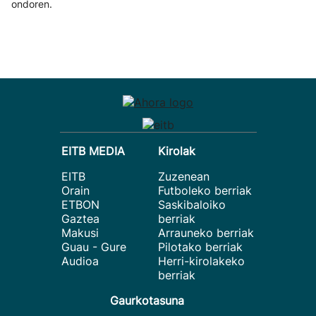
ondoren.
EITB MEDIA
Kirolak
EITB
Zuzenean
Orain
Futboleko berriak
ETBON
Saskibaloiko
Gaztea
berriak
Makusi
Arrauneko berriak
Guau - Gure
Pilotako berriak
Audioa
Herri-kirolakeko
berriak
Gaurkotasuna