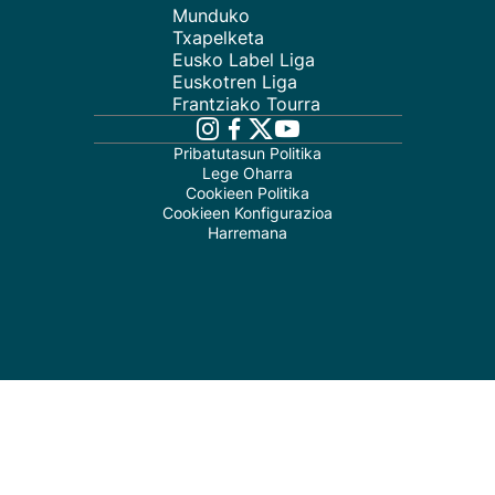
Munduko
Txapelketa
Eusko Label Liga
Euskotren Liga
Frantziako Tourra
Pribatutasun Politika
Lege Oharra
Cookieen Politika
Cookieen Konfigurazioa
Harremana