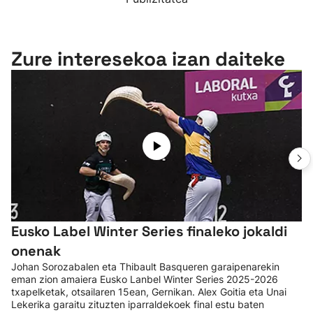
Zure interesekoa izan daiteke
Eusko Label Winter Series finaleko jokaldi
onenak
Johan Sorozabalen eta Thibault Basqueren garaipenarekin
eman zion amaiera Eusko Lanbel Winter Series 2025-2026
txapelketak, otsailaren 15ean, Gernikan. Alex Goitia eta Unai
Lekerika garaitu zituzten iparraldekoek final estu baten